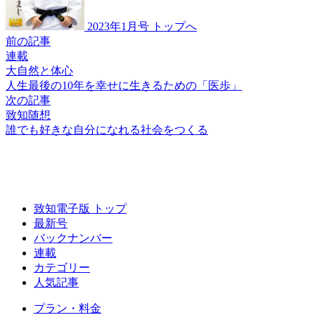
2023年1月号 トップへ
前の記事
連載
大自然と体心
人生最後の10年を
幸せに生きるための「医歩」
次の記事
致知随想
誰でも好きな自分に
なれる社会をつくる
致知電子版 トップ
最新号
バックナンバー
連載
カテゴリー
人気記事
プラン・料金