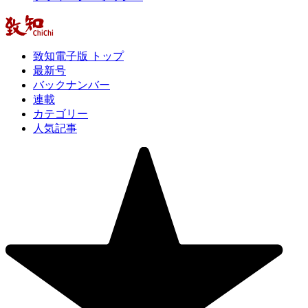
致知電子版 トップ
最新号
バックナンバー
連載
カテゴリー
人気記事