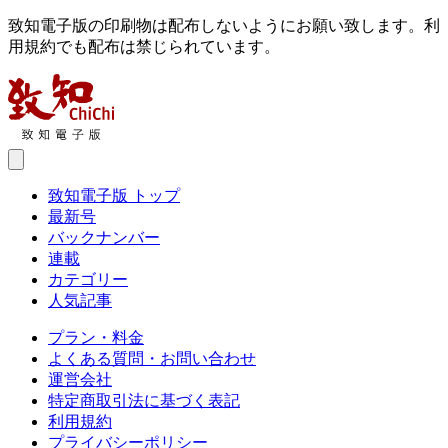
致知電子版の印刷物は配布しないようにお願い致します。利
用規約でも配布は禁じられています。
致知電子版 トップ
最新号
バックナンバー
連載
カテゴリー
人気記事
プラン・料金
よくある質問・お問い合わせ
運営会社
特定商取引法に基づく表記
利用規約
プライバシーポリシー