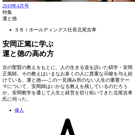
2019年4月号
特集
運と徳
ＳＢＩホールディングス社長
北尾吉孝
安岡正篤に学ぶ
運と徳の高め方
古の聖賢の教えをもとに、人の生きる道を説いた碩学・安岡
正篤師。その教えはいまなお多くの人に貴重な示唆を与え続
けている。運と徳──この一見掴み所のない人生の重要テー
マについて、安岡師はいかなる教えを残しているのだろう
か。安岡教学を通じて人生と経営を切り拓いてきた北尾吉孝
氏に伺った。
偉人