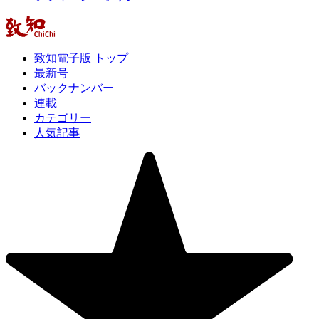
致知電子版 トップ
最新号
バックナンバー
連載
カテゴリー
人気記事