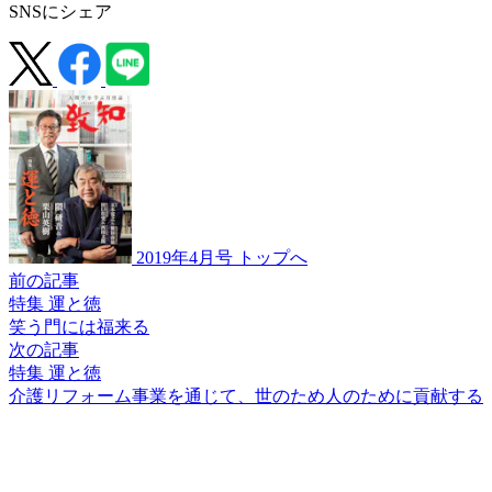
SNSにシェア
2019年4月号 トップへ
前の記事
特集 運と徳
笑う門には福来る
次の記事
特集 運と徳
介護リフォーム事業を
通じて、世のため人のため
に貢献する