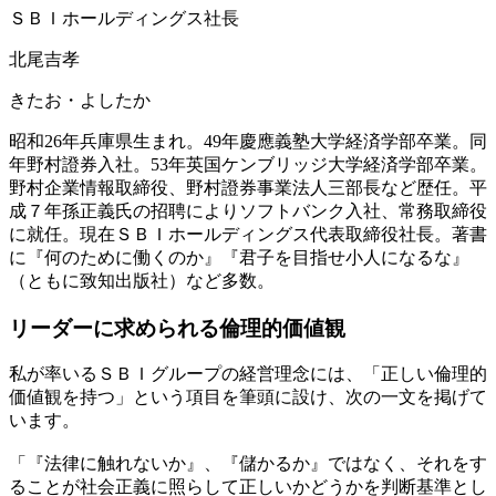
ＳＢＩホールディングス社長
北尾吉孝
きたお・よしたか
昭和26年兵庫県生まれ。49年慶應義塾大学経済学部卒業。同
年野村證券入社。53年英国ケンブリッジ大学経済学部卒業。
野村企業情報取締役、野村證券事業法人三部長など歴任。平
成７年孫正義氏の招聘によりソフトバンク入社、常務取締役
に就任。現在ＳＢＩホールディングス代表取締役社長。著書
に『何のために働くのか』『君子を目指せ小人になるな』
（ともに致知出版社）など多数。
リーダーに求められる
倫理的価値観
私が率いるＳＢＩグループの経営理念には、「正しい倫理的
価値観を持つ」という項目を筆頭に設け、次の一文を掲げて
います。
「『法律に触れないか』、『儲かるか』ではなく、それをす
ることが社会正義に照らして正しいかどうかを判断基準とし