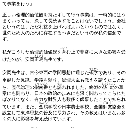
て事業を行う」
正しい倫理的価値観を持たずして行う事業は、一時的にはう
まくいっても、決して長続きすることはないでしょう。会社
というのは、ただ利益を上げればよいというものではなく、
世のため人のために存在するべきだというのが私の信念で
す。
はぐく
私がこうした倫理的価値観を
育
む上で非常に大きな影響を受
まさひろ
けたのが、安岡
正篤
先生です。
せきがく
安岡先生は、古今東西の学問思想に通じた
碩学
であり、その
こ
卓越した見識、学識を頼り、総理大臣も教えを
請
うたことか
しなんばん
うた
しょうちょく
ら、歴代総理の
指南番
とも
謳
われました。終戦の
詔勅
の草
案にも関わり、日本の政治の歩みにも深く関わってこられた
ばかりでなく、有力な財界人も数多く師事したことで知られ
きんけい
しゆう
ています。また、
金鶏
学院や日本農士学校、全国
師友
協会を
設立して東洋思想の普及に尽力され、その教えはいまなお多
くの人に影響を与え続けています。