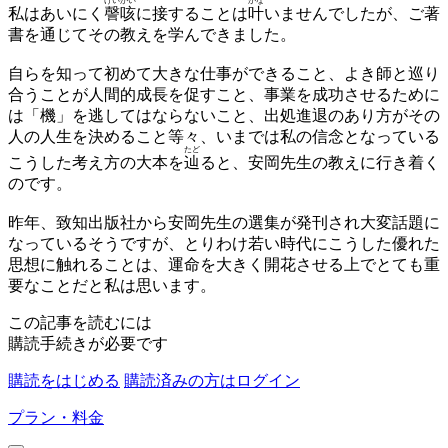
けいがい
かな
私はあいにく
謦咳
に接することは
叶
いませんでしたが、ご著
書を通じてその教えを学んできました。
自らを知って初めて大きな仕事ができること、よき師と巡り
合うことが人間的成長を促すこと、事業を成功させるために
は「機」を逃してはならないこと、出処進退のあり方がその
人の人生を決めること等々、いまでは私の信念となっている
たど
こうした考え方の大本を
辿
ると、安岡先生の教えに行き着く
のです。
昨年、致知出版社から安岡先生の選集が発刊され大変話題に
なっているそうですが、とりわけ若い時代にこうした優れた
思想に触れることは、運命を大きく開花させる上でとても重
要なことだと私は思います。
この記事を読むには
購読手続きが必要です
購読をはじめる
購読済みの方はログイン
プラン・料金