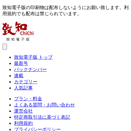
致知電子版の印刷物は配布しないようにお願い致します。利
用規約でも配布は禁じられています。
致知電子版 トップ
最新号
バックナンバー
連載
カテゴリー
人気記事
プラン・料金
よくある質問・お問い合わせ
運営会社
特定商取引法に基づく表記
利用規約
プライバシーポリシー