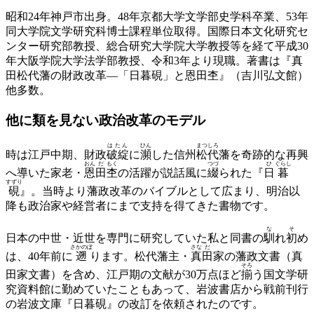
昭和24年神戸市出身。48年京都大学文学部史学科卒業、53年
同大学院文学研究科博士課程単位取得。国際日本文化研究セ
ンター研究部教授、総合研究大学院大学教授等を経て平成30
年大阪学院大学法学部教授、令和3年より現職。著書は『真
田松代藩の財政改革―「日暮硯」と恩田杢』（吉川弘文館）
他多数。
他に類を見ない
政治改革のモデル
はたん
ひん
まつしろ
時は江戸中期、財政
破綻
に
瀕
した信州
松代
藩を奇跡的な再興
おん
だ
もく
つづ
ひ
ぐらし
へ導いた家老・
恩
田
杢
の活躍が説話風に
綴
られた『
日
暮
すずり
硯
』。当時より藩政改革のバイブルとして広まり、明治以
降も政治家や経営者にまで支持を得てきた書物です。
な
そ
日本の中世・近世を専門に研究していた私と同書の
馴
れ
初
め
さかのぼ
さな
だ
は、40年前に
遡
ります。松代藩主・
真
田
家の藩政文書（真
そろ
田家文書）を含め、江戸期の文献が30万点ほど
揃
う国文学研
究資料館に勤めていたこともあって、岩波書店から戦前刊行
の岩波文庫『日暮硯』の改訂を依頼されたのです。