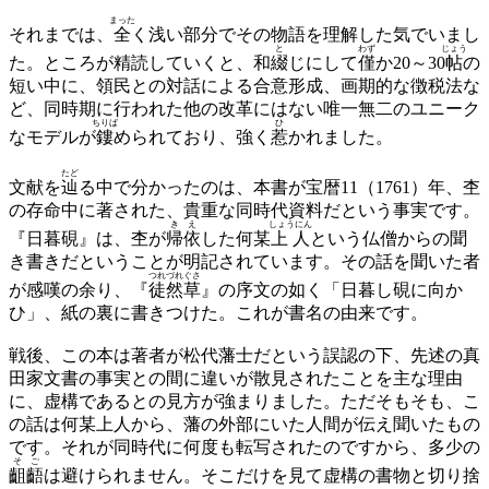
まった
それまでは、
全
く浅い部分でその物語を理解した気でいまし
と
わず
じょう
た。ところが精読していくと、和
綴
じにして
僅
か20～30
帖
の
短い中に、領民との対話による合意形成、画期的な徴税法な
ど、同時期に行われた他の改革にはない唯一無二のユニーク
ちりば
ひ
なモデルが
鏤
められており、強く
惹
かれました。
たど
文献を
辿
る中で分かったのは、本書が宝暦11（1761）年、杢
の存命中に著された、貴重な同時代資料だという事実です。
き
え
しょうにん
『日暮硯』は、杢が
帰
依
した何某
上人
という仏僧からの聞
き書きだということが明記されています。その話を聞いた者
つれづれぐさ
が感嘆の余り、『
徒然草
』の序文の如く「日暮し硯に向か
ひ」、紙の裏に書きつけた。これが書名の由来です。
戦後、この本は著者が松代藩士だという誤認の下、先述の真
田家文書の事実との間に違いが散見されたことを主な理由
に、虚構であるとの見方が強まりました。ただそもそも、こ
の話は何某上人から、藩の外部にいた人間が伝え聞いたもの
です。それが同時代に何度も転写されたのですから、多少の
そ
ご
齟
齬
は避けられません。そこだけを見て虚構の書物と切り捨