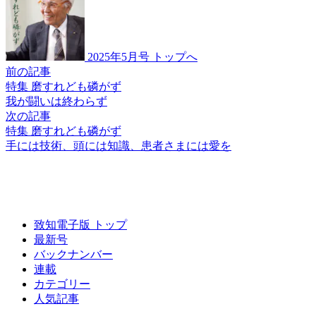
2025年5月号 トップへ
前の記事
特集 磨すれども磷がず
我が闘いは終わらず
次の記事
特集 磨すれども磷がず
手には技術、
頭には知識、
患者さまには愛を
致知電子版 トップ
最新号
バックナンバー
連載
カテゴリー
人気記事