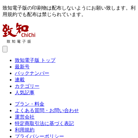
致知電子版の印刷物は配布しないようにお願い致します。利
用規約でも配布は禁じられています。
致知電子版 トップ
最新号
バックナンバー
連載
カテゴリー
人気記事
プラン・料金
よくある質問・お問い合わせ
運営会社
特定商取引法に基づく表記
利用規約
プライバシーポリシー