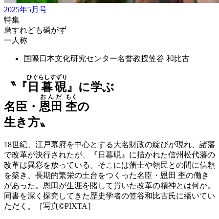
2025年5月号
特集
磨すれども磷がず
一人称
国際日本文化研究センター名誉教授
笠谷 和比古
ひぐらしすずり
〝『
日暮硯
』に学ぶ
おんだ
もく
名臣・
恩田
杢
の
生き方〟
18世紀、江戸幕府を中心とする大名財政の綻びが現れ、諸藩
で改革が決行されたが、『日暮硯』に描かれた信州松代藩の
改革は異彩を放っている。そこには藩士や領民との間に信頼
を築き、長期的繁栄の土台をつくった名臣・恩田 杢の働き
があった。恩田が生涯を賭して貫いた改革の精神とは何か。
同書を深く探究してきた歴史学者の笠谷和比古氏に繙いてい
ただく。［写真©PIXTA］