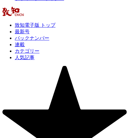
致知電子版 トップ
最新号
バックナンバー
連載
カテゴリー
人気記事