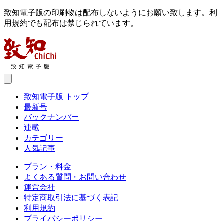
致知電子版の印刷物は配布しないようにお願い致します。利
用規約でも配布は禁じられています。
致知電子版 トップ
最新号
バックナンバー
連載
カテゴリー
人気記事
プラン・料金
よくある質問・お問い合わせ
運営会社
特定商取引法に基づく表記
利用規約
プライバシーポリシー