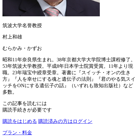
筑波大学名誉教授
村上和雄
むらかみ・かずお
昭和11年奈良県生まれ。38年京都大学大学院博士課程修了。
53年筑波大学教授。平成8年日本学士院賞受賞。11年より現
職。23年瑞宝中綬章受章。著書に『スイッチ・オンの生き
方』『人を幸せにする魂と遺伝子の法則』『君のやる気スイ
ッチをONにする遺伝子の話』（いずれも致知出版社）など
多数。
この記事を読むには
購読手続きが必要です
購読をはじめる
購読済みの方はログイン
プラン・料金