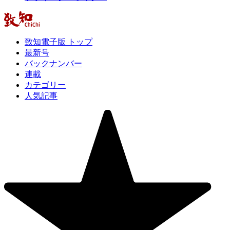
致知電子版 トップ
最新号
バックナンバー
連載
カテゴリー
人気記事