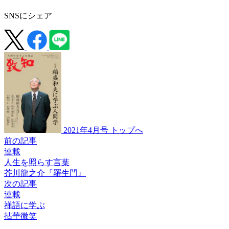
SNSにシェア
2021年4月号 トップへ
前の記事
連載
人生を照らす言葉
芥川龍之介『羅生門』
次の記事
連載
禅語に学ぶ
拈華微笑