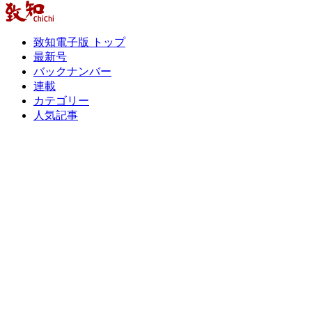
致知電子版 トップ
最新号
バックナンバー
連載
カテゴリー
人気記事