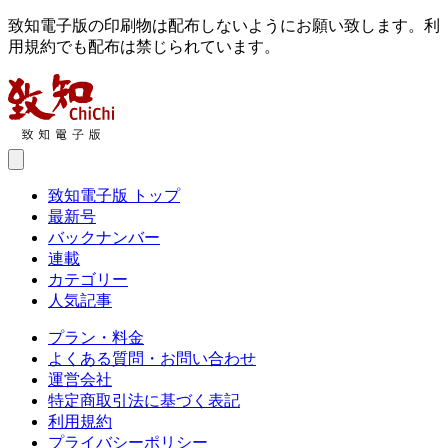
致知電子版の印刷物は配布しないようにお願い致します。利
用規約でも配布は禁じられています。
致知電子版 トップ
最新号
バックナンバー
連載
カテゴリー
人気記事
プラン・料金
よくある質問・お問い合わせ
運営会社
特定商取引法に基づく表記
利用規約
プライバシーポリシー