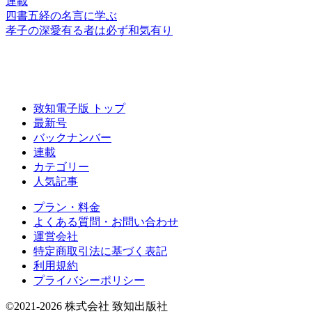
連載
四書五経の名言に学ぶ
孝子の深愛有る者は
必ず和気有り
致知電子版 トップ
最新号
バックナンバー
連載
カテゴリー
人気記事
プラン・料金
よくある質問・お問い合わせ
運営会社
特定商取引法に基づく表記
利用規約
プライバシーポリシー
©2021-2026 株式会社 致知出版社