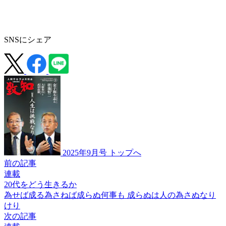
SNSにシェア
2025年9月号 トップへ
前の記事
連載
20代をどう生きるか
為せば成る
為さねば成らぬ
何事も 成らぬは人の為さぬなり
けり
次の記事