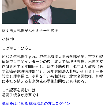
財団法人札幌がんセミナー相談役
小林 博
こばやし・ひろし
昭和２年札幌生まれ。27年北海道大学医学部卒業。市立札幌
病院で１年間インターンの後、北大で病理学専攻。米国国立
癌研究所で３年間研究し、帰国後助教授、41年より教授（医
学部癌研施設病理部門）。58年財団法人札幌がんセミナーを
設立し理事長に。令和２年から相談役。北大名誉教授。札幌
に本社を構える玄米酵素の学術顧問なども務める。
この記事を読むには
購読手続きが必要です
購読をはじめる
購読済みの方はログイン