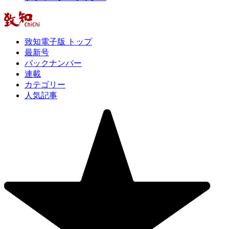
致知電子版 トップ
最新号
バックナンバー
連載
カテゴリー
人気記事