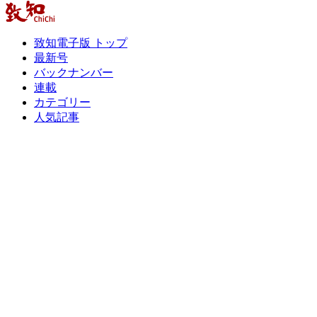
致知電子版 トップ
最新号
バックナンバー
連載
カテゴリー
人気記事