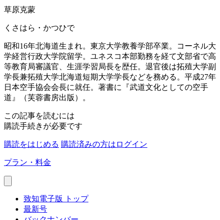
草原克蒙
くさはら・かつひで
昭和16年北海道生まれ。東京大学教養学部卒業。コーネル大
学経営行政大学院留学。ユネスコ本部勤務を経て文部省で高
等教育局審議官、生涯学習局長を歴任。退官後は拓殖大学副
学長兼拓殖大学北海道短期大学学長などを務める。平成27年
日本空手協会会長に就任。著書に『武道文化としての空手
道』（芙蓉書房出版）。
この記事を読むには
購読手続きが必要です
購読をはじめる
購読済みの方はログイン
プラン・料金
致知電子版 トップ
最新号
バックナンバー