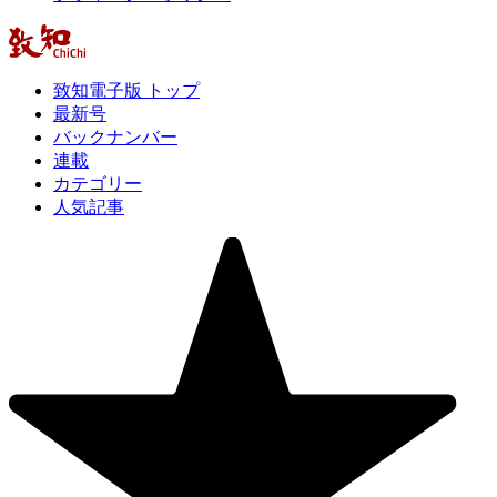
致知電子版 トップ
最新号
バックナンバー
連載
カテゴリー
人気記事