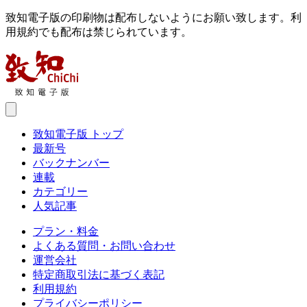
致知電子版の印刷物は配布しないようにお願い致します。利
用規約でも配布は禁じられています。
致知電子版 トップ
最新号
バックナンバー
連載
カテゴリー
人気記事
プラン・料金
よくある質問・お問い合わせ
運営会社
特定商取引法に基づく表記
利用規約
プライバシーポリシー