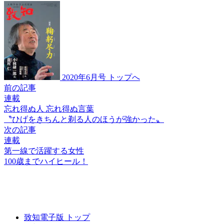
2020年6月号 トップへ
前の記事
連載
忘れ得ぬ人 忘れ得ぬ言葉
〝ひげをきちんと
剃る人のほうが強かった〟
次の記事
連載
第一線で活躍する女性
100歳までハイヒール！
致知電子版 トップ