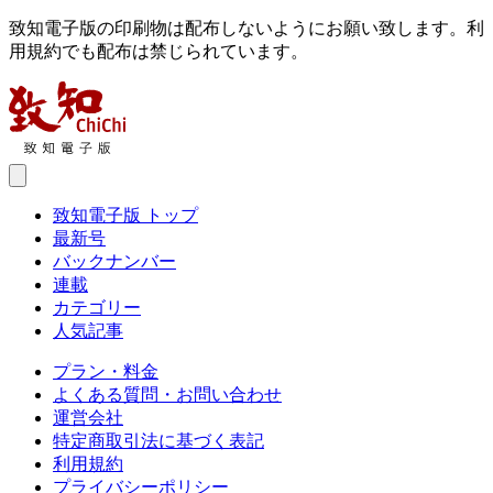
致知電子版の印刷物は配布しないようにお願い致します。利
用規約でも配布は禁じられています。
致知電子版 トップ
最新号
バックナンバー
連載
カテゴリー
人気記事
プラン・料金
よくある質問・お問い合わせ
運営会社
特定商取引法に基づく表記
利用規約
プライバシーポリシー