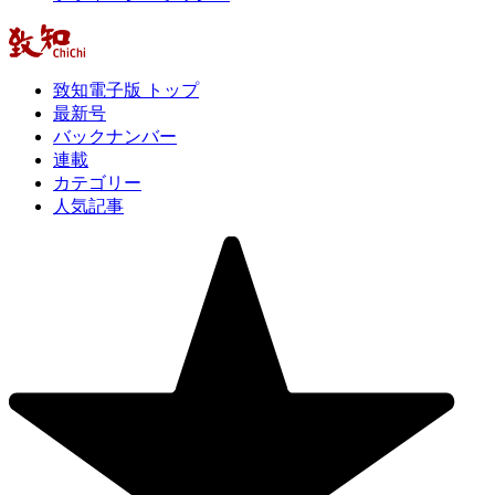
致知電子版 トップ
最新号
バックナンバー
連載
カテゴリー
人気記事