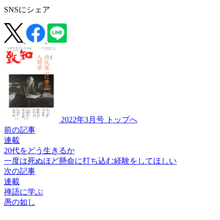
SNSにシェア
2022年3月号 トップへ
前の記事
連載
20代をどう生きるか
一度は死ぬほど懸命に
打ち込む経験をしてほしい
次の記事
連載
禅語に学ぶ
愚の如し