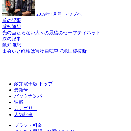
2019年4月号 トップへ
前の記事
致知随想
光の当たらない人々の
最後のセーフティネット
次の記事
致知随想
出会いと経験は宝物
自転車で米国縦横断
致知電子版 トップ
最新号
バックナンバー
連載
カテゴリー
人気記事
プラン・料金