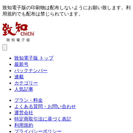
致知電子版の印刷物は配布しないようにお願い致します。利
用規約でも配布は禁じられています。
致知電子版 トップ
最新号
バックナンバー
連載
カテゴリー
人気記事
プラン・料金
よくある質問・お問い合わせ
運営会社
特定商取引法に基づく表記
利用規約
プライバシーポリシー