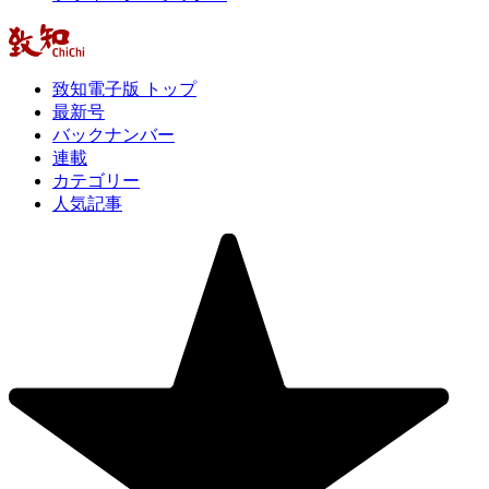
致知電子版 トップ
最新号
バックナンバー
連載
カテゴリー
人気記事