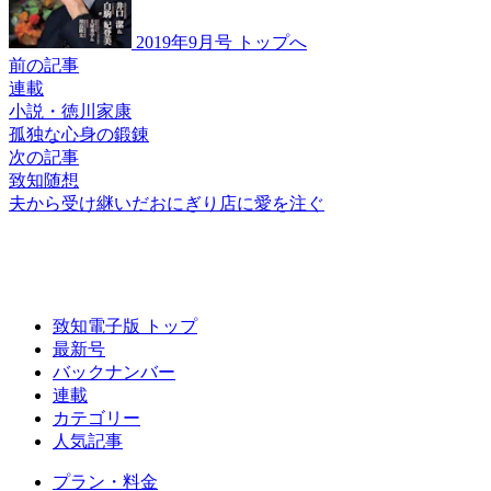
2019年9月号 トップへ
前の記事
連載
小説・徳川家康
孤独な心身の鍛錬
次の記事
致知随想
夫から受け継いだ
おにぎり店に
愛を注ぐ
致知電子版 トップ
最新号
バックナンバー
連載
カテゴリー
人気記事
プラン・料金