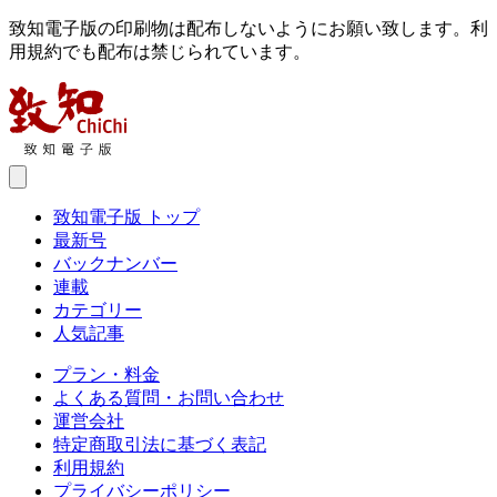
致知電子版の印刷物は配布しないようにお願い致します。利
用規約でも配布は禁じられています。
致知電子版 トップ
最新号
バックナンバー
連載
カテゴリー
人気記事
プラン・料金
よくある質問・お問い合わせ
運営会社
特定商取引法に基づく表記
利用規約
プライバシーポリシー