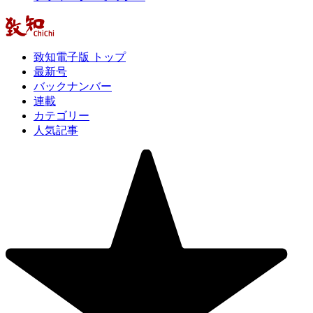
致知電子版 トップ
最新号
バックナンバー
連載
カテゴリー
人気記事