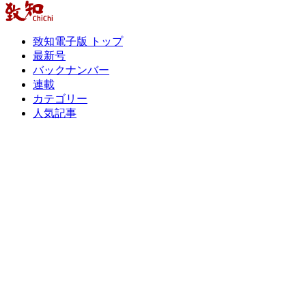
致知電子版 トップ
最新号
バックナンバー
連載
カテゴリー
人気記事