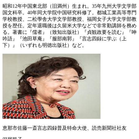
昭和12年中国東北部（旧満州）生まれ。35年九州大学文学部
国文科卒。40年同大学院中国研究科修了。都城工業高等専門
学校教授、二松學舎大学文学部教授、福岡女子大学文学部教
授を歴任。定年退職後は久留米大学などで非常勤講師を務め
る。著書に『儒者』（致知出版社）『貞観政要を読む』『呻
吟語』『池田草庵』『服部南郭』『言志四録に学ぶ（上
下）』（いずれも明徳出版社）など。
恵那市佐藤一斎言志四録普及特命大使、読売新聞社社友