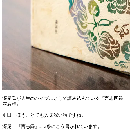
深尾氏が人生のバイブルとして読み込んでいる『言志四録
座右版』
疋田
ほう、とても興味深い話ですね。
深尾
『言志録』212条にこう書かれています。