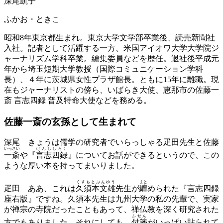
深尾凱子
ふかお・ときこ
昭和8年東京都生まれ。東京大学文学部卒業後、読売新聞社
入社。記者として活躍する一方、米国アイオワ大学大学院ジ
ャーナリズム学科卒業。編集委員などを歴任。退社後平成元
年から埼玉短期大学教授（国際コミュニケーション学科
長）、４年に茨城県女性プラザ館長。ともに15年に離職。現
在もジャーナリストの傍ら、いばらき大使、恵那市の佐藤一
斎 言志四録 普及特命大使などを務める。
佐藤一斎の玄孫として生まれて
深尾
きょうは儒学の研究者でいらっしゃる疋田先生と佐藤
いっさい
げんししろく
一斎
や『
言志四録
』についてお話ができるというので、この
ような厚い本を持ってまいりました。
くすもとぶんゆう
まと
疋田
ああ、これは
久須本文雄
先生が
纏
められた『言志四録
座右版』ですね。久須本先生は九州大学の私の先輩で、実家
が禅宗の寺院だったこともあって、禅仏教を深く研究された
ふせん
方でもありました。それにしても、
付箋
がいっぱい貼られて