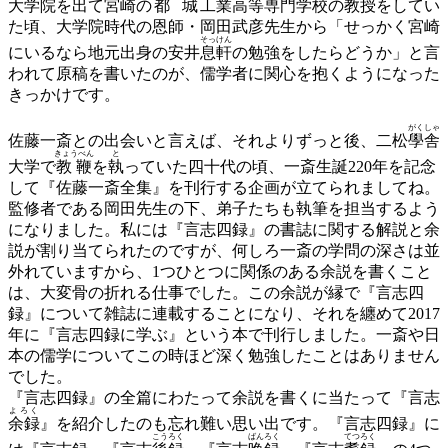
大学院を出て宮崎の
都城
工業高等専門学校の教授をしてい
た頃、大学院時代の恩師・岡田武彦先生から「せっかく宮崎
そっけん
にいるなら地元出身の安井
息軒
の勉強をしたらどうか」と言
われて原稿を書いたのが、儒学者に関心を抱くようになった
きっかけです。
がくしゃ
佐藤一斎との出会いと言えば、それよりずっと後、二松
學舎
きょうべん
と
大学で
教鞭
を
執
っていた四十代の頃、一斎生誕220年を記念
して『佐藤一斎全集』を刊行する企画が立てられましてね。
監修者である岡田先生の下、弟子たちも執筆を担当するよう
になりました。私には『言志四録』の書誌に関する解説と余
説が割り当てられたのですが、何しろ一斎の学問の深さは並
外れていますから、1つひとつに関係のある余説を書くこと
は、大変骨の折れる仕事でした。この余説が縁で『言志四
録』について雑誌に連載することになり、それを纏めて2017
年に『言志四録に学ぶ』という本で刊行しました。一斎や日
本の儒学についてこの時ほど深く勉強したことはありません
でした。
『言志四録』の全篇にわたって余説を書くに当たって『言志
よろく
余録
』を紹介したのも忘れ難い思い出です。『言志四録』に
こうろく
ばんろく
てつろく