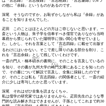
は『言志録』『言志
後録
』『言志
晩録
』『言志
耋録
』の4つ
の他に『余録』というものがあるのです。
深尾
そうなのですか。お恥ずかしながら私は『余録』があ
ることを知りませんでした。
疋田
このことはほとんどの方はご存じないと思います。一
斎という人物は、朱子学を信奉すべき儒官でありながら当時
幕府から禁じられていた陽明学に強い関心を寄せていまし
た。しかし、それを言葉として『言志四録』に載せて出版す
さわ
るわけにはいかない。そこで差し
障
りのある部分を削り、こ
れを『言志余録』として残していくわけです。
せきすい
一斎の門人・楠本
碩水
の書簡に、そのことを言及しているの
きもん
を知り、その書が九州大学の
崎門
文庫にあることを知ったの
で、その書について解説で言及し、全集に採録したのです
が、そのことは私も『言志四録』の関係者として、一斎の紹
介に少しは寄与したかと思っています。
深尾
それはぜひ全集を読まなくちゃ。
私は儒学の研究家ではありませんから、疋田先生のような専
門的な読み解き方はできませんが。子孫としてこれまで約30