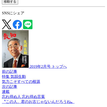
移動する
SNSにシェア
2019年2月号 トップへ
前の記事
特集 気韻生動
気力こそすべての根源
次の記事
連載
忘れ得ぬ人 忘れ得ぬ言葉
〝この人、
君のお古じゃないんだろうね〟