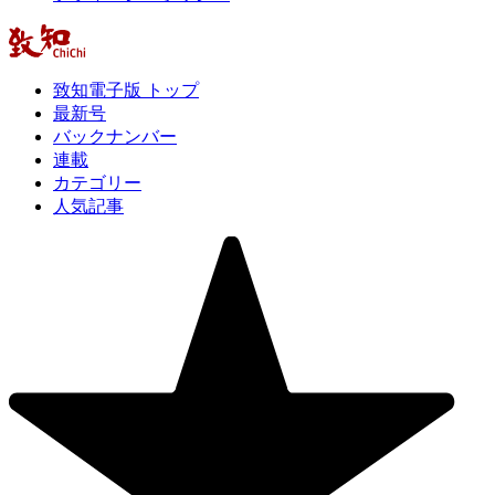
致知電子版 トップ
最新号
バックナンバー
連載
カテゴリー
人気記事