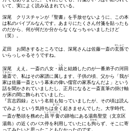
いて、実によく読み込まれている。
深尾
クリスチャンが『聖書』を手放せないように、この本
は私のバイブルなんです。あまりにたくさん付箋を貼ったも
のだから、何が何だか分からなくなっちゃいましたけど
（笑）。
やしゃご
疋田
お聞きするところでは、深尾さんは佐藤一斎の
玄孫
で
いらっしゃるそうですね。
しん
深尾
ええ。一斎の八女・
縝
と結婚したのが一番弟子の河田
てきさい
迪斎
で、私はその家譜に属します。子供の頃、父から「我が
家は佐藤一斎という幕末の偉い儒官の家系なんだよ」という
話を聞かされていましたし、正月になると一斎直筆の掛け軸
が床の間に飾られていました。
『言志四録』という名前も知っていましたが、その頃は読ん
まった
でみようという気持ちは
全
く起きませんでした。大学時代、
しょうへいこう
一斎が塾頭を務めた
昌平黌
の跡地にある湯島聖堂（文京区
かかわ
湯島）の近くのバス停を利用していたにも
拘
らず、そこに寄
ってみたいと思ったこともなかったのです。