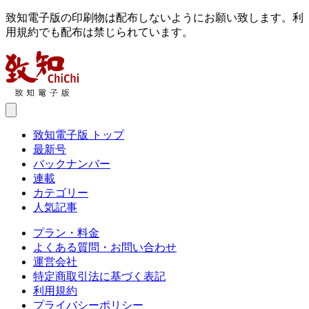
致知電子版の印刷物は配布しないようにお願い致します。利
用規約でも配布は禁じられています。
致知電子版 トップ
最新号
バックナンバー
連載
カテゴリー
人気記事
プラン・料金
よくある質問・お問い合わせ
運営会社
特定商取引法に基づく表記
利用規約
プライバシーポリシー