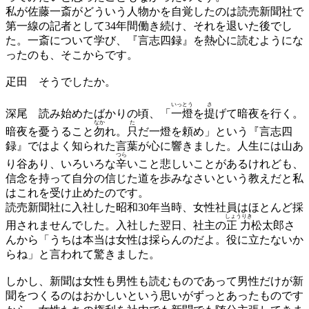
私が佐藤一斎がどういう人物かを自覚したのは読売新聞社で
第一線の記者として34年間働き続け、それを退いた後でし
た。一斎について学び、『言志四録』を熱心に読むようにな
ったのも、そこからです。
疋田
そうでしたか。
いっとう
さ
深尾
読み始めたばかりの頃、「
一燈
を
提
げて暗夜を行く。
なか
た
暗夜を憂うること
勿
れ。
只
だ一燈を頼め」という『言志四
録』ではよく知られた言葉が心に響きました。人生には山あ
つら
り谷あり、いろいろな
辛
いこと悲しいことがあるけれども、
信念を持って自分の信じた道を歩みなさいという教えだと私
はこれを受け止めたのです。
読売新聞社に入社した昭和30年当時、女性社員はほとんど採
しょうりき
用されませんでした。入社した翌日、社主の
正力
松太郎さ
んから「うちは本当は女性は採らんのだよ。役に立たないか
らね」と言われて驚きました。
しかし、新聞は女性も男性も読むものであって男性だけが新
聞をつくるのはおかしいという思いがずっとあったものです