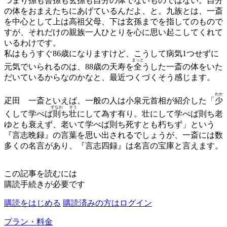
つまり孫も
曾孫
も玄孫も自分の体でないものではない。自分
の体をおまえたちにあげているんだよ、と。九族とは、一斎
を中心として上は高祖父母、下は玄孫までを指してのもので
すが、それだけの親族一人ひとりを心に思い起こしてくれて
いるわけです。
私はもうすぐ86歳になりますけど、こうして病気1つせずに
まっと
元気でいられるのは、88歳の天寿を
全
うした一斎の体をいた
だいているからなのかなと、最近つくづくそう感じます。
わか
疋田
一斎といえば、一般の人は小泉元首相が紹介した「
少
すなわ
そう
くして学べば
則
ち
壮
にして為す有り。壮にして学べば則ち老
ゆとも衰えず、老いて学べば則ち死すとも朽ちず」という
『言志晩録』の言葉を思い出されるでしょうが、一斎には数
多くの名言があり、『言志四録』は名言の宝庫と言えます。
この記事を読むには
購読手続きが必要です
購読をはじめる
購読済みの方はログイン
プラン・料金