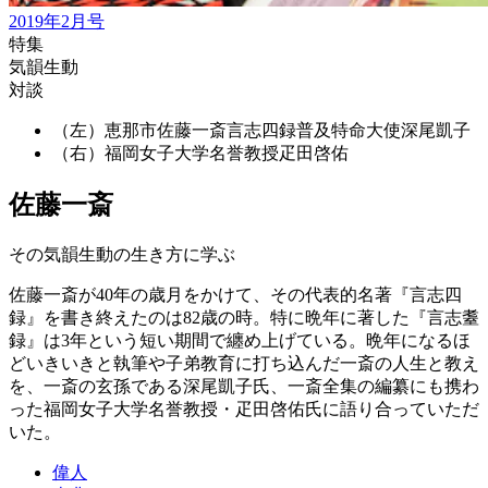
2019年2月号
特集
気韻生動
対談
（左）恵那市佐藤一斎言志四録普及特命大使
深尾凱子
（右）福岡女子大学名誉教授
疋田啓佑
佐藤一斎
その気韻生動の生き方に学ぶ
佐藤一斎が40年の歳月をかけて、その代表的名著『言志四
録』を書き終えたのは82歳の時。特に晩年に著した『言志耋
録』は3年という短い期間で纏め上げている。晩年になるほ
どいきいきと執筆や子弟教育に打ち込んだ一斎の人生と教え
を、一斎の玄孫である深尾凱子氏、一斎全集の編纂にも携わ
った福岡女子大学名誉教授・疋田啓佑氏に語り合っていただ
いた。
偉人