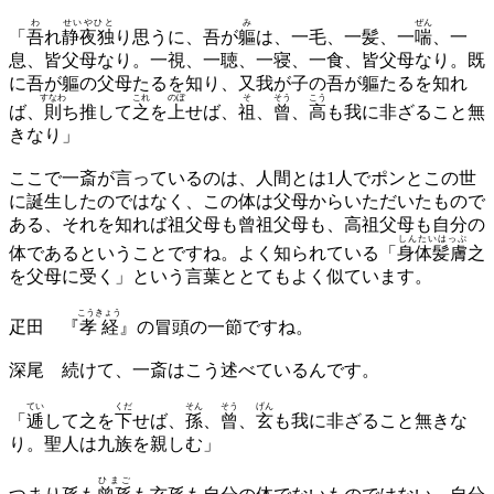
わ
せいやひと
み
ぜん
「
吾
れ
静夜独
り思うに、吾が
軀
は、一毛、一髪、一
喘
、一
息、皆父母なり。一視、一聴、一寝、一食、皆父母なり。既
に吾が軀の父母たるを知り、又我が子の吾が軀たるを知れ
すなわ
これ
のぼ
そ
そう
こう
ば、
則
ち推して
之
を
上
せば、
祖
、
曾
、
高
も我に非ざること無
きなり」
ここで一斎が言っているのは、人間とは1人でポンとこの世
に誕生したのではなく、この体は父母からいただいたもので
ある、それを知れば祖父母も曾祖父母も、高祖父母も自分の
しんたいはっぷ
体であるということですね。よく知られている「
身体髪膚
之
を父母に受く」という言葉ととてもよく似ています。
こうきょう
疋田
『
孝経
』の冒頭の一節ですね。
深尾
続けて、一斎はこう述べているんです。
てい
くだ
そん
そう
げん
「
逓
して之を
下
せば、
孫
、
曾
、
玄
も我に非ざること無きな
り。聖人は九族を親しむ」
ひまご