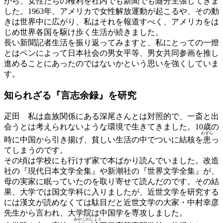
から、女性たちの権利を社内でも新聞でも随分主張してきま
した。1963年、アメリカで女性解放運動が起こるや、その動
きは世界中に広がり、私はそれを報道すべく、アメリカをは
じめ世界各国を駆け歩く生活が続きました。
長い新聞記者生活を振り返ってみますと、私にとっての一燈
とはペンによって日本社会の男女平等、男女共同参画を推し
進めることにあったのではないかという思いを強くしていま
す。
知られざる『言志余録』を研究
疋田
私は血族関係にある深尾さんとは対照的で、一斎と出
会うとは考えられないような環境で生きてきました。10歳の
わずら
時に中国から引き揚げ、貧しい生活の中でついに結核を
患
っ
てしまうのです。
その頃は学校にも行けず家で本ばかり読んでいました。改造
社の『現代日本文学全集』や新潮社の『世界文学全集』が、
母の実家に眠っていたのを取り寄せて読んだのです。その結
果、大学では国文学科に入りましたが、近世文学を研究する
には漢文が読めなくては駄目だと近世文学の大家・中村幸彦
先生から言われ、大学院は中国学を専攻しました。
みやこのじょう