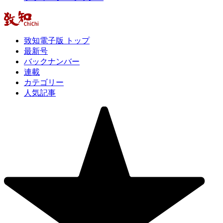
致知電子版 トップ
最新号
バックナンバー
連載
カテゴリー
人気記事