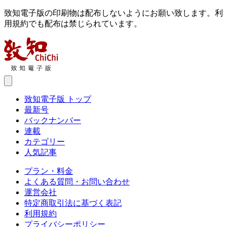
致知電子版の印刷物は配布しないようにお願い致します。利
用規約でも配布は禁じられています。
致知電子版 トップ
最新号
バックナンバー
連載
カテゴリー
人気記事
プラン・料金
よくある質問・お問い合わせ
運営会社
特定商取引法に基づく表記
利用規約
プライバシーポリシー