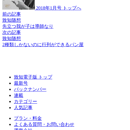
2018年1月号 トップへ
前の記事
致知随想
先立つ我が子は導師なり
次の記事
致知随想
2種類しかないのに
行列ができるパン屋
致知電子版 トップ
最新号
バックナンバー
連載
カテゴリー
人気記事
プラン・料金
よくある質問・お問い合わせ