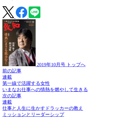
2019年10月号 トップへ
前の記事
連載
第一線で活躍する女性
いまなお仕事への情熱を
燃やして生きる
次の記事
連載
仕事と人生に生かすドラッカーの教え
ミッションとリーダーシップ