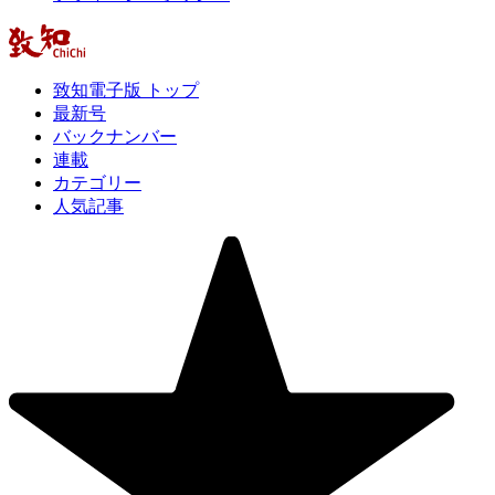
致知電子版 トップ
最新号
バックナンバー
連載
カテゴリー
人気記事