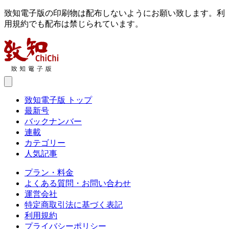
致知電子版の印刷物は配布しないようにお願い致します。利
用規約でも配布は禁じられています。
致知電子版 トップ
最新号
バックナンバー
連載
カテゴリー
人気記事
プラン・料金
よくある質問・お問い合わせ
運営会社
特定商取引法に基づく表記
利用規約
プライバシーポリシー