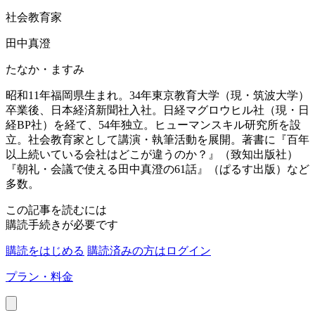
社会教育家
田中真澄
たなか・ますみ
昭和11年福岡県生まれ。34年東京教育大学（現・筑波大学）
卒業後、日本経済新聞社入社。日経マグロウヒル社（現・日
経BP社）を経て、54年独立。ヒューマンスキル研究所を設
立。社会教育家として講演・執筆活動を展開。著書に『百年
以上続いている会社はどこが違うのか？』（致知出版社）
『朝礼・会議で使える田中真澄の61話』（ぱるす出版）など
多数。
この記事を読むには
購読手続きが必要です
購読をはじめる
購読済みの方はログイン
プラン・料金