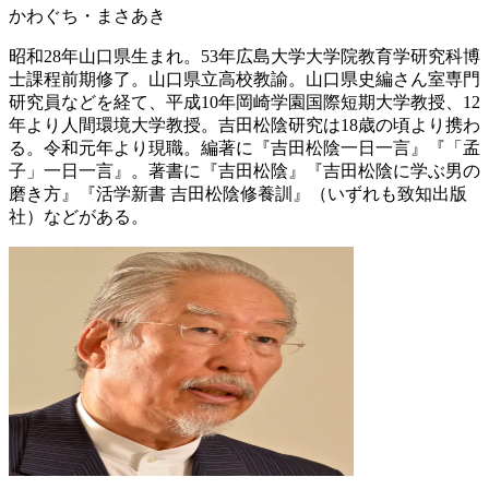
かわぐち・まさあき
昭和28年山口県生まれ。53年広島大学大学院教育学研究科博
士課程前期修了。山口県立高校教諭。山口県史編さん室専門
研究員などを経て、平成10年岡崎学園国際短期大学教授、12
年より人間環境大学教授。吉田松陰研究は18歳の頃より携わ
る。令和元年より現職。編著に『吉田松陰一日一言』『「孟
子」一日一言』。著書に『吉田松陰』『吉田松陰に学ぶ男の
磨き方』『活学新書 吉田松陰修養訓』（いずれも致知出版
社）などがある。