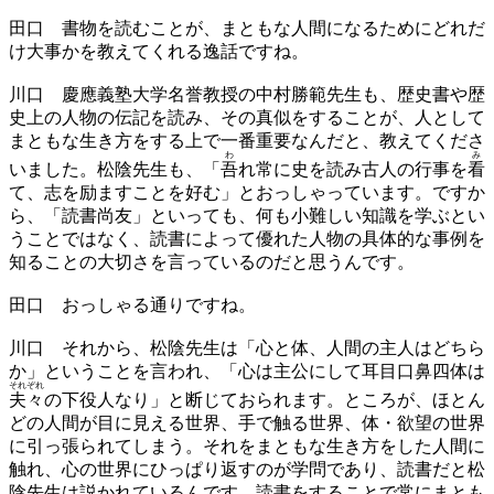
田口
書物を読むことが、まともな人間になるためにどれだ
け大事かを教えてくれる逸話ですね。
川口
慶應義塾大学名誉教授の中村勝範先生も、歴史書や歴
史上の人物の伝記を読み、その真似をすることが、人として
まともな生き方をする上で一番重要なんだと、教えてくださ
わ
み
いました。松陰先生も、「
吾
れ常に史を読み古人の行事を
看
て、志を励ますことを好む」とおっしゃっています。ですか
ら、「読書尚友」といっても、何も小難しい知識を学ぶとい
うことではなく、読書によって優れた人物の具体的な事例を
知ることの大切さを言っているのだと思うんです。
田口
おっしゃる通りですね。
川口
それから、松陰先生は「心と体、人間の主人はどちら
か」ということを言われ、「心は主公にして耳目口鼻四体は
それぞれ
夫々
の下役人なり」と断じておられます。ところが、ほとん
どの人間が目に見える世界、手で触る世界、体・欲望の世界
に引っ張られてしまう。それをまともな生き方をした人間に
触れ、心の世界にひっぱり返すのが学問であり、読書だと松
陰先生は説かれているんです。読書をすることで常にまとも