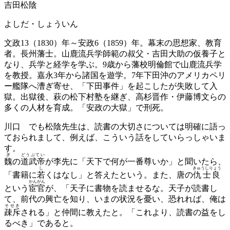
吉田松陰
よしだ・しょういん
文政13（1830）年～安政6（1859）年。幕末の思想家、教育
者。長州藩士。山鹿流兵学師範の叔父・吉田大助の仮養子と
なり、兵学と経学を学ぶ。9歳から藩校明倫館で山鹿流兵学
を教授。嘉永3年から諸国を遊学。7年下田沖のアメリカペリ
ー艦隊へ漕ぎ寄せ、「下田事件」を起こしたが失敗して入
獄。出獄後、萩の松下村塾を継ぎ、高杉晋作・伊藤博文らの
多くの人材を育成。「安政の大獄」で刑死。
川口
でも松陰先生は、読書の大切さについては明確に語っ
ておられまして、例えば、こういう話をしていらっしゃいま
す。
ぎ
どうぶてい
魏
の
道武帝
が李先に「天下で何が一番尊いか」と聞いたら、
し
きゅうしりょう
「書籍に
若
くはなし」と答えたという。また、唐の
仇士良
かんがん
という
宦官
が、「天子に書物を読ませるな。天子が読書し
て、前代の興亡を知り、いまの状況を憂い、恐れれば、俺は
そせき
疎斥
される」と仲間に教えたと。「これより、読書の益をし
るべき」であると。