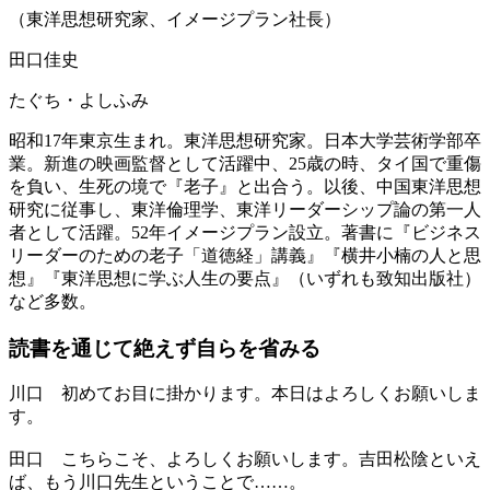
（東洋思想研究家、イメージプラン社長）
田口佳史
たぐち・よしふみ
昭和17年東京生まれ。東洋思想研究家。日本大学芸術学部卒
業。新進の映画監督として活躍中、25歳の時、タイ国で重傷
を負い、生死の境で『老子』と出合う。以後、中国東洋思想
研究に従事し、東洋倫理学、東洋リーダーシップ論の第一人
者として活躍。52年イメージプラン設立。著書に『ビジネス
リーダーのための老子「道徳経」講義』『横井小楠の人と思
想』『東洋思想に学ぶ人生の要点』（いずれも致知出版社）
など多数。
読書を通じて
絶えず自らを省みる
川口
初めてお目に掛かります。本日はよろしくお願いしま
す。
田口
こちらこそ、よろしくお願いします。吉田松陰といえ
ば、もう川口先生ということで……。