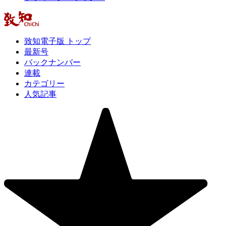
致知電子版 トップ
最新号
バックナンバー
連載
カテゴリー
人気記事