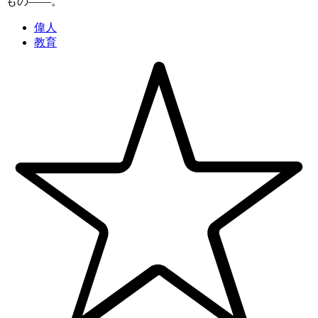
もの――。
偉人
教育