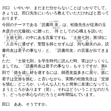
川口
いやいや、まだまだ分からないことばっかりでして。
きょうは、田口先生にいろいろ教えていただければと思って
おります。
しょうゆう
今回のテーマである「読書
尚友
」は、松陰先生が従弟の玉
さむらい
木彦介の元服祝いに贈った、
侍
としての心構えを説いた
しきしちそく
「
士規七則
」の中にある言葉ですね。「士規七則」第5則に
ひとここん
すなわ
ひふ
「
人古今
に通ぜず、聖賢を師とせずんば、
則
ち
鄙夫
のみ。読
くんし
書尚友は
君子
の事なり」と、「読書尚友」の言葉が出てきま
す。
ただ、「士規七則」を学生時代に読んだ時、実はびっくりし
ましてね。「読書尚友は君子の事なり」もそうですが、第6
さい
お
ゆえ
則で「徳を成し
材
を達するには、師恩友益多きに
居
り。
故
に
こうゆう
つつし
君子は
交游
を
慎
む」と言いながら、実際の松陰先生は「交游
を慎む」どころか、いろんな人たちと簡単に友達になってし
まうところがあります（笑）。それはどういうことなのだろ
う、どっちが本心なのだろうと40年間悩んでいます。
田口
ああ、そうですか。