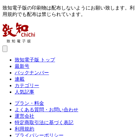
致知電子版の印刷物は配布しないようにお願い致します。利
用規約でも配布は禁じられています。
致知電子版 トップ
最新号
バックナンバー
連載
カテゴリー
人気記事
プラン・料金
よくある質問・お問い合わせ
運営会社
特定商取引法に基づく表記
利用規約
プライバシーポリシー