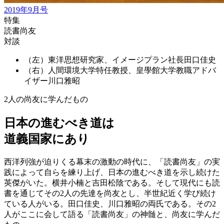
2019年9月号
特集
読書尚友
対談
（左）東洋思想研究家、イメージプラン社長
田口佳史
（右）人間環境大学特任教授、皇學館大学教職アドバ
イザー
川口雅昭
2人の尚友に学んだもの
日本の進むべき道は
道義国家にあり
西洋列強が迫りくる幕末の激動の時代に、「読書尚友」の実
践によって自らを練り上げ、日本の進むべき道を示し続けた
英傑がいた。横井小楠と吉田松陰である。そして現代にも読
書を通じてその2人の先達を尚友とし、半世紀近く学び続け
ている人がいる。田口佳史、川口雅昭の両氏である。その2
人がここに会して語る「読書尚友」の神髄と、尚友に学んだ