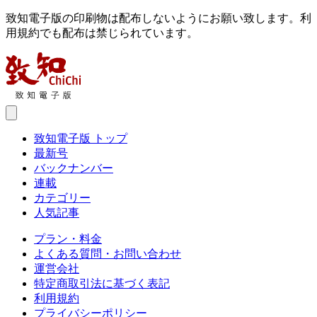
致知電子版の印刷物は配布しないようにお願い致します。利
用規約でも配布は禁じられています。
致知電子版 トップ
最新号
バックナンバー
連載
カテゴリー
人気記事
プラン・料金
よくある質問・お問い合わせ
運営会社
特定商取引法に基づく表記
利用規約
プライバシーポリシー