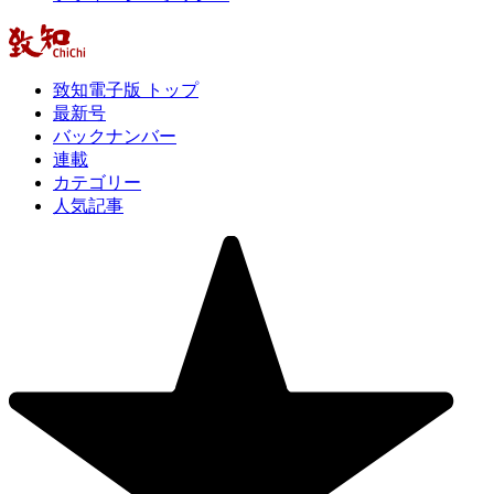
致知電子版 トップ
最新号
バックナンバー
連載
カテゴリー
人気記事