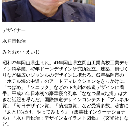
デザイナー
水戸岡鋭治
みとおか・えいじ
昭和22年岡山県生まれ。41年岡山県立岡山工業高校工業デザ
イン科卒業。47年ドーンデザイン研究所設立。建築、街づく
りなど幅広いジャンルのデザインに携わる。62年福岡市の
「ホテル海の中道」のアートディレクションをきっかけに、
「つばめ」「ソニック」などのJR九州の鉄道デザインに着
手。平成25年日本初の豪華寝台列車「ななつ星in九州」は大
きな話題を呼んだ。国際鉄道デザインコンテスト「ブルネル
賞」「毎日デザイン賞」「菊池寛賞」など受賞多数。著書に
『あと1%だけ、やってみよう』（集英社インターナショナ
ル）『水戸岡鋭治：デザイン＆イラスト図鑑』（玄光社）な
ど。