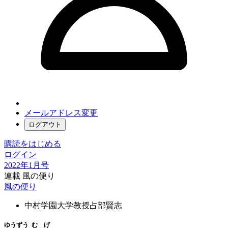
メールアドレス変更
ログアウト
購読をはじめる
ログイン
2022年1月号
連載 風の便り
風の便り
中村学園大学教授
占部賢志
ゆうずう
むげ