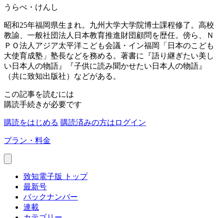
うらべ・けんし
昭和25年福岡県生まれ。九州大学大学院博士課程修了。高校
教諭、一般社団法人日本教育推進財団顧問を歴任。傍ら、Ｎ
ＰＯ法人アジア太平洋こども会議・イン福岡「日本のこども
大使育成塾」塾長などを務める。著書に『語り継ぎたい美し
い日本人の物語』『子供に読み聞かせたい日本人の物語』
（共に致知出版社）などがある。
この記事を読むには
購読手続きが必要です
購読をはじめる
購読済みの方はログイン
プラン・料金
致知電子版 トップ
最新号
バックナンバー
連載
カテゴリー