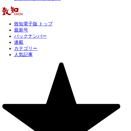
致知電子版 トップ
最新号
バックナンバー
連載
カテゴリー
人気記事