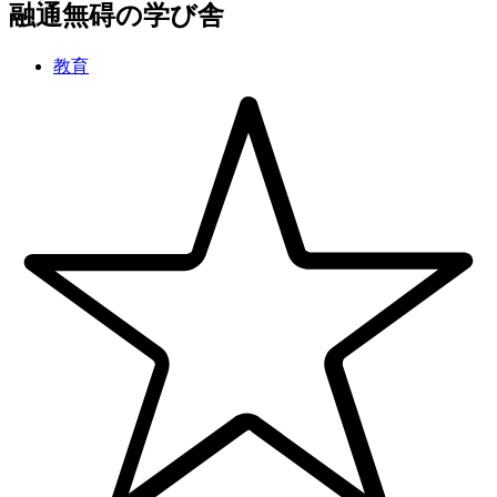
融通
無碍
の学び舎
教育