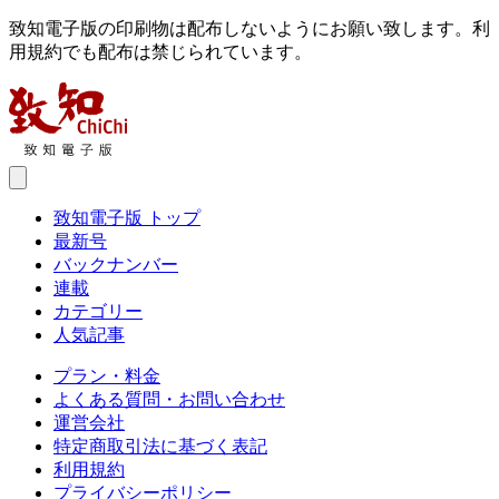
致知電子版の印刷物は配布しないようにお願い致します。利
用規約でも配布は禁じられています。
致知電子版 トップ
最新号
バックナンバー
連載
カテゴリー
人気記事
プラン・料金
よくある質問・お問い合わせ
運営会社
特定商取引法に基づく表記
利用規約
プライバシーポリシー