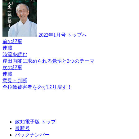
2022年1月号 トップへ
前の記事
連載
時流を読む
岸田内閣に求められる
覚悟と3つのテーマ
次の記事
連載
意見・判断
全拉致被害者を
必ず取り戻す！
致知電子版 トップ
最新号
バックナンバー