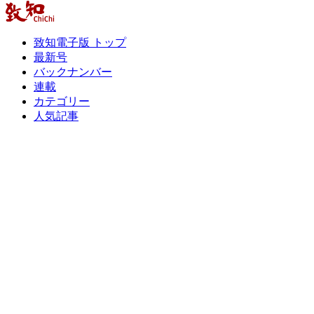
致知電子版 トップ
最新号
バックナンバー
連載
カテゴリー
人気記事