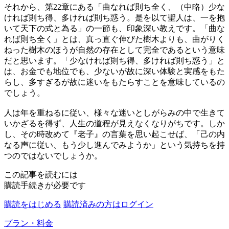
それから、第22章にある「曲なれば則ち全く、（中略）少な
ければ則ち得、多ければ則ち惑う。是を以て聖人は、一を抱
いて天下の式と為る」の一節も、印象深い教えです。「曲な
れば則ち全く」とは、真っ直ぐ伸びた樹木よりも、曲がりく
ねった樹木のほうが自然の存在として完全であるという意味
だと思います。「少なければ則ち得、多ければ則ち惑う」と
は、お金でも地位でも、少ないが故に深い体験と実感をもた
らし、多すぎるが故に迷いをもたらすことを意味しているの
でしょう。
人は年を重ねるに従い、様々な迷いとしがらみの中で生きて
いかざるを得ず、人生の道程が見えなくなりがちです。しか
し、その時改めて『老子』の言葉を思い起こせば、「己の内
なる声に従い、もう少し進んでみようか」という気持ちを持
つのではないでしょうか。
この記事を読むには
購読手続きが必要です
購読をはじめる
購読済みの方はログイン
プラン・料金