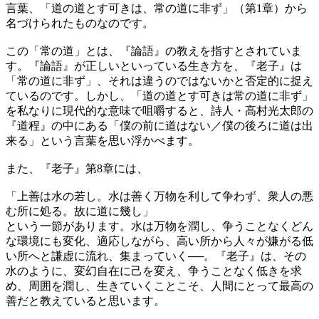
言葉、「道の道とす可きは、常の道に非ず」（第1章）から
名づけられたものなのです。
この「常の道」とは、『論語』の教えを指すとされていま
す。『論語』が正しいといっている生き方を、『老子』は
「常の道に非ず」、それは違うのではないかと否定的に捉え
ているのです。しかし、「道の道とす可きは常の道に非ず」
を私なりに現代的な意味で咀嚼すると、詩人・高村光太郎の
『道程』の中にある「僕の前に道はない／僕の後ろに道は出
来る」という言葉を思い浮かべます。
また、『老子』第8章には、
「上善は水の若し。水は善く万物を利して争わず、衆人の悪
む所に処る。故に道に幾し」
という一節があります。水は万物を潤し、争うことなくどん
な環境にも変化、適応しながら、高い所から人々が嫌がる低
い所へと謙虚に流れ、集まっていく──。『老子』は、その
水のように、変幻自在に己を変え、争うことなく低きを求
め、周囲を潤し、生きていくことこそ、人間にとって最高の
善だと教えていると思います。