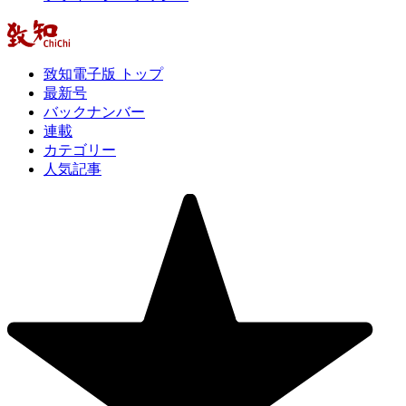
致知電子版 トップ
最新号
バックナンバー
連載
カテゴリー
人気記事