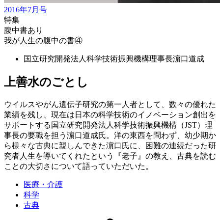
2016年7月号
特集
腹中書あり
我が人生の腹中の書④
国立研究開発法人科学技術振興機構理事長
濵口道成
上善水のごとし
ウイルスやがん遺伝子研究の第一人者として、数々の優れた
業績を残し、現在は日本の科学技術のイノベーション創出を
サポートする国立研究開発法人科学技術振興機構（JST）理
事長の要職を担う濵口道成氏。洋の東西を問わず、幼少期か
ら様々な古典に親しんできた濵口氏に、困難の連続だった研
究者人生を導いてくれたという『老子』の教え、古典を読む
ことの大切さについて語っていただいた。
医療・介護
科学
古典