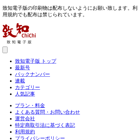
致知電子版の印刷物は配布しないようにお願い致します。利
用規約でも配布は禁じられています。
致知電子版 トップ
最新号
バックナンバー
連載
カテゴリー
人気記事
プラン・料金
よくある質問・お問い合わせ
運営会社
特定商取引法に基づく表記
利用規約
プライバシーポリシー