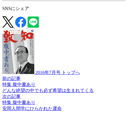
SNSにシェア
2016年7月号 トップへ
前の記事
特集 腹中書あり
どんな絶望の
中でも必ず希望は
生まれてくる
次の記事
特集 腹中書あり
安岡人間学に
ひらかれた運命