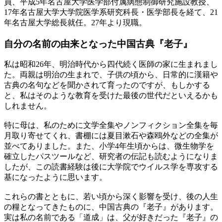
員、平成5年名古屋大学医学部付属病態制御研究施設教授、
17年名古屋大学大学院医学系研究科長・医学部長を経て、21
年名古屋大学総長就任。27年より現職。
自分の名前の由来となった
中国古典『老子』
私は昭和26年、明治時代から四代続く医師の家に生まれまし
た。両親は明治の生まれで、子供の頃から、日常的に漢籍や
古典の名句などを聞かされて育ったのですが、もしかする
と、私はそのような教育を受けた最後の世代だといえるかも
しれません。
特に母は、私のために文学全集やノンフィクション全集を毎
月取り寄せてくれ、書棚には夏目漱石や森鴎外などの全集が
並べてありました。また、小学4年生頃からは、微生物学を
確立したパスツールなど、研究者の伝記も読むようになりま
したが、この読書経験は後に大学院でウイルス学を専攻する
基になったように思います。
これらの書とともに、若い頃から深く影響を受け、後の人生
の糧となってきたものに、中国古典の『老子』があります。
実は私の名前である「道成」は、父が好きだった『老子』の