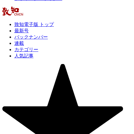
致知電子版 トップ
最新号
バックナンバー
連載
カテゴリー
人気記事