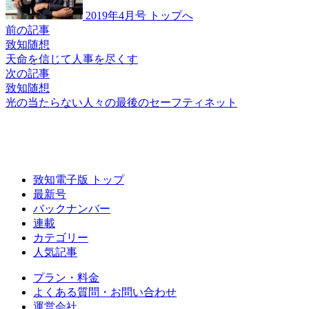
2019年4月号 トップへ
前の記事
致知随想
天命を信じて人事を尽くす
次の記事
致知随想
光の当たらない人々の
最後のセーフティネット
致知電子版 トップ
最新号
バックナンバー
連載
カテゴリー
人気記事
プラン・料金
よくある質問・お問い合わせ
運営会社