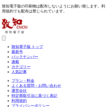
致知電子版の印刷物は配布しないようにお願い致します。利
用規約でも配布は禁じられています。
致知電子版 トップ
最新号
バックナンバー
連載
カテゴリー
人気記事
プラン・料金
よくある質問・お問い合わせ
運営会社
特定商取引法に基づく表記
利用規約
プライバシーポリシー