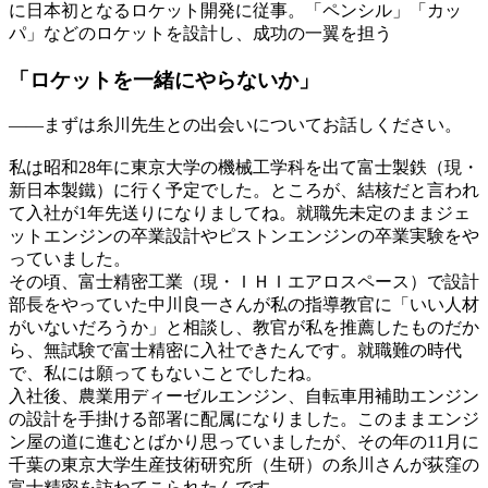
に日本初となるロケット開発に従事。「ペンシル」「カッ
パ」などのロケットを設計し、成功の一翼を担う
「ロケットを
一緒にやらないか」
——
まずは糸川先生との出会いについてお話しください。
私は昭和28年に東京大学の機械工学科を出て富士製鉄（現・
新日本製鐵）に行く予定でした。ところが、結核だと言われ
て入社が1年先送りになりましてね。就職先未定のままジェ
ットエンジンの卒業設計やピストンエンジンの卒業実験をや
っていました。
その頃、富士精密工業（現・ＩＨＩエアロスペース）で設計
部長をやっていた中川良一さんが私の指導教官に「いい人材
がいないだろうか」と相談し、教官が私を推薦したものだか
ら、無試験で富士精密に入社できたんです。就職難の時代
で、私には願ってもないことでしたね。
入社後、農業用ディーゼルエンジン、自転車用補助エンジン
の設計を手掛ける部署に配属になりました。このままエンジ
ン屋の道に進むとばかり思っていましたが、その年の11月に
千葉の東京大学生産技術研究所（生研）の糸川さんが荻窪の
富士精密を訪ねてこられたんです。