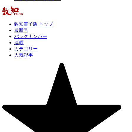
致知電子版 トップ
最新号
バックナンバー
連載
カテゴリー
人気記事