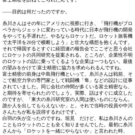
——
目的は何だったのですか。
糸川さんはその年にアメリカに視察に行き、「飛行機がプロ
ペラからジェットに変わっている時代に日本が飛行機の開発
をやっても手遅れだ。やるならロケットだ。ロケット旅客機
で太平洋を20分で横断しよう」と壮大な構想を抱くんです。
それで帰国するとすぐに経団連の報告会でここぞと思う会社
にロケットの共同研究を提案される。ところが、企業性不明
のロケットの話に乗ってくるような企業は一つもない。最後
の望みをかけて:富士精密に協力を求められるんですね。
富士精密の前身は中島飛行機といって、糸川さんは戦前、そ
こで航空力学の専門家として戦闘機「隼」などの設計に従事
されていました。同じ会社の仲間が多くいる富士精密なら、
と期待を寄せられたのでしょう。実際、話はすぐに成立した
のですが、「東大の糸川研究室の人間は使いものにならん。
誰か人を出してもらえないか」と。それで当時の役員や中川
さんたちが私を説得するわけです。
白羽の矢が立ったのですね。垣見 だけど、私は糸川さんの
こともロケットのことも全く知りませんでした。最初に糸川
さんから「ロケットを一緒にやらないか」と言われた時、