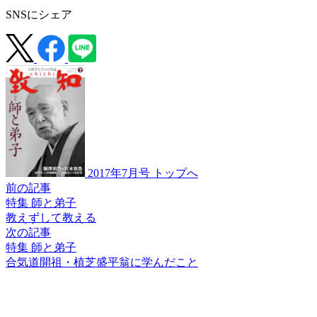
SNSにシェア
2017年7月号 トップへ
前の記事
特集 師と弟子
教えずして教える
次の記事
特集 師と弟子
合気道
開祖・植芝盛平翁に
学んだこと