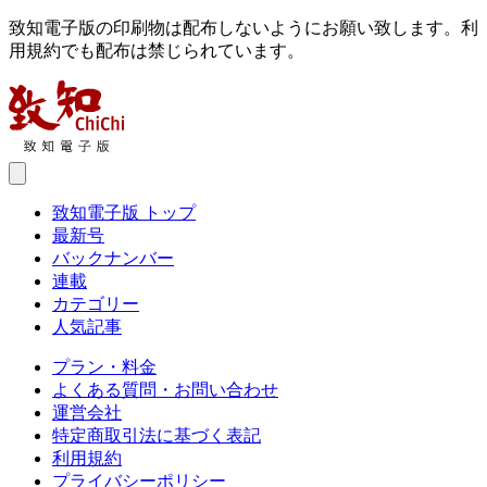
致知電子版の印刷物は配布しないようにお願い致します。利
用規約でも配布は禁じられています。
致知電子版 トップ
最新号
バックナンバー
連載
カテゴリー
人気記事
プラン・料金
よくある質問・お問い合わせ
運営会社
特定商取引法に基づく表記
利用規約
プライバシーポリシー