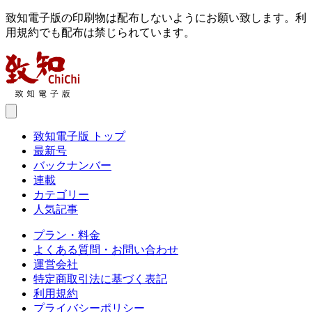
致知電子版の印刷物は配布しないようにお願い致します。利
用規約でも配布は禁じられています。
致知電子版 トップ
最新号
バックナンバー
連載
カテゴリー
人気記事
プラン・料金
よくある質問・お問い合わせ
運営会社
特定商取引法に基づく表記
利用規約
プライバシーポリシー