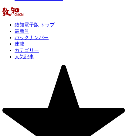
致知電子版 トップ
最新号
バックナンバー
連載
カテゴリー
人気記事