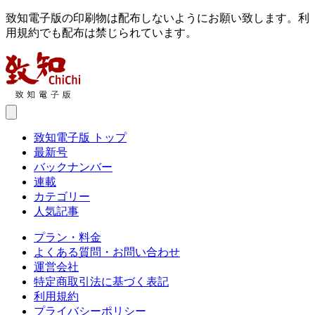
致知電子版の印刷物は配布しないようにお願い致します。利
用規約でも配布は禁じられています。
致知電子版 トップ
最新号
バックナンバー
連載
カテゴリー
人気記事
プラン・料金
よくある質問・お問い合わせ
運営会社
特定商取引法に基づく表記
利用規約
プライバシーポリシー