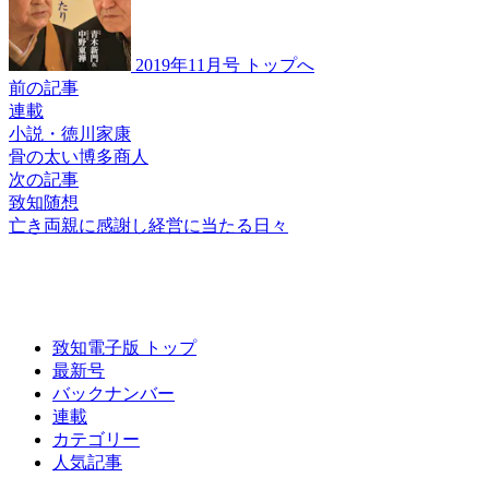
2019年11月号 トップへ
前の記事
連載
小説・徳川家康
骨の太い博多商人
次の記事
致知随想
亡き両親に感謝し
経営に当たる日々
致知電子版 トップ
最新号
バックナンバー
連載
カテゴリー
人気記事