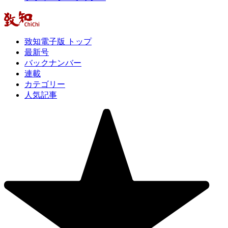
致知電子版 トップ
最新号
バックナンバー
連載
カテゴリー
人気記事