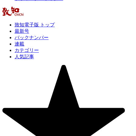
致知電子版 トップ
最新号
バックナンバー
連載
カテゴリー
人気記事