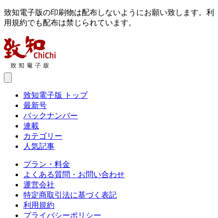
致知電子版の印刷物は配布しないようにお願い致します。利
用規約でも配布は禁じられています。
致知電子版 トップ
最新号
バックナンバー
連載
カテゴリー
人気記事
プラン・料金
よくある質問・お問い合わせ
運営会社
特定商取引法に基づく表記
利用規約
プライバシーポリシー