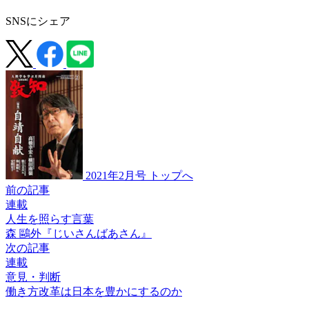
SNSにシェア
2021年2月号 トップへ
前の記事
連載
人生を照らす言葉
森 鷗外『じいさんばあさん』
次の記事
連載
意見・判断
働き方改革は
日本を豊かにするのか