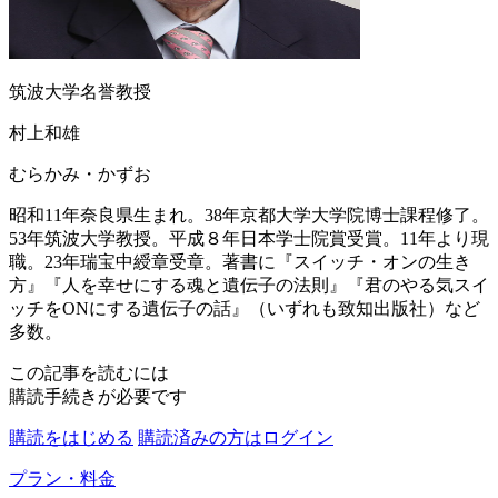
筑波大学名誉教授
村上和雄
むらかみ・かずお
昭和11年奈良県生まれ。38年京都大学大学院博士課程修了。
53年筑波大学教授。平成８年日本学士院賞受賞。11年より現
職。23年瑞宝中綬章受章。著書に『スイッチ・オンの生き
方』『人を幸せにする魂と遺伝子の法則』『君のやる気スイ
ッチをONにする遺伝子の話』（いずれも致知出版社）など
多数。
この記事を読むには
購読手続きが必要です
購読をはじめる
購読済みの方はログイン
プラン・料金