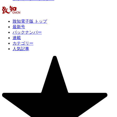
致知電子版 トップ
最新号
バックナンバー
連載
カテゴリー
人気記事