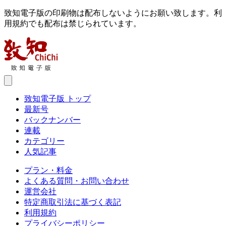
致知電子版の印刷物は配布しないようにお願い致します。利
用規約でも配布は禁じられています。
致知電子版 トップ
最新号
バックナンバー
連載
カテゴリー
人気記事
プラン・料金
よくある質問・お問い合わせ
運営会社
特定商取引法に基づく表記
利用規約
プライバシーポリシー