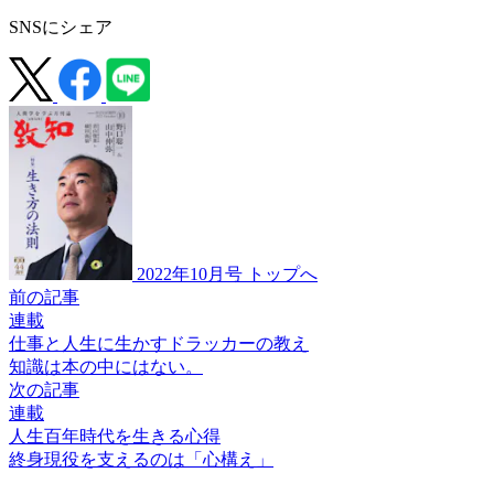
SNSにシェア
2022年10月号 トップへ
前の記事
連載
仕事と人生に生かすドラッカーの教え
知識は本の中にはない。
次の記事
連載
人生百年時代を生きる心得
終身現役を支えるのは
「心構え」