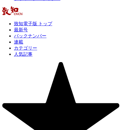
致知電子版 トップ
最新号
バックナンバー
連載
カテゴリー
人気記事