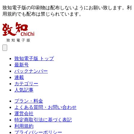
致知電子版の印刷物は配布しないようにお願い致します。利
用規約でも配布は禁じられています。
致知電子版 トップ
最新号
バックナンバー
連載
カテゴリー
人気記事
プラン・料金
よくある質問・お問い合わせ
運営会社
特定商取引法に基づく表記
利用規約
プライバシーポリシー