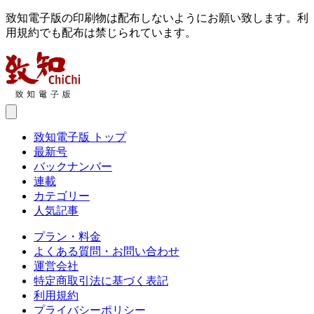
致知電子版の印刷物は配布しないようにお願い致します。利
用規約でも配布は禁じられています。
致知電子版 トップ
最新号
バックナンバー
連載
カテゴリー
人気記事
プラン・料金
よくある質問・お問い合わせ
運営会社
特定商取引法に基づく表記
利用規約
プライバシーポリシー