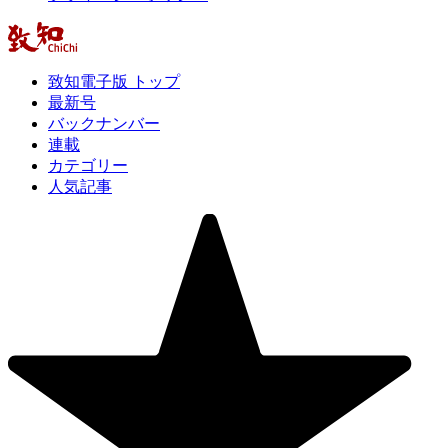
致知電子版 トップ
最新号
バックナンバー
連載
カテゴリー
人気記事