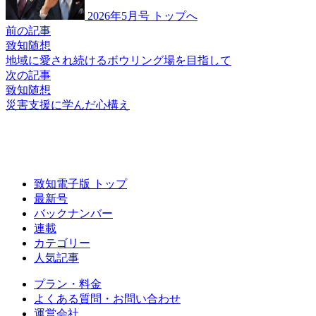
2026年5月号 トップへ
前の記事
致知随想
地域に愛され続ける
ボウリング場を目指して
次の記事
致知随想
災害支援に学んだ
心構え
致知電子版 トップ
最新号
バックナンバー
連載
カテゴリー
人気記事
プラン・料金
よくある質問・お問い合わせ
運営会社