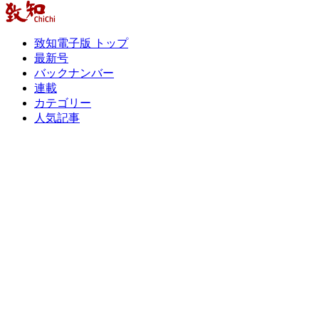
致知電子版 トップ
最新号
バックナンバー
連載
カテゴリー
人気記事