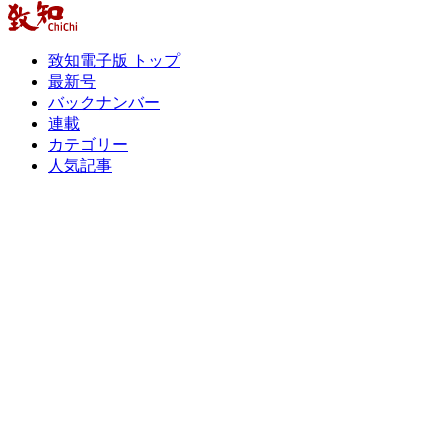
致知電子版 トップ
最新号
バックナンバー
連載
カテゴリー
人気記事