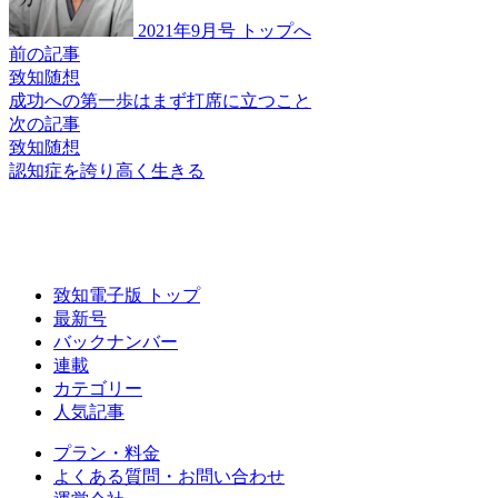
2021年9月号 トップへ
前の記事
致知随想
成功への第一歩は
まず打席に立つこと
次の記事
致知随想
認知症を誇り高く生きる
致知電子版 トップ
最新号
バックナンバー
連載
カテゴリー
人気記事
プラン・料金
よくある質問・お問い合わせ