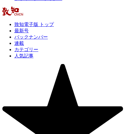
致知電子版 トップ
最新号
バックナンバー
連載
カテゴリー
人気記事