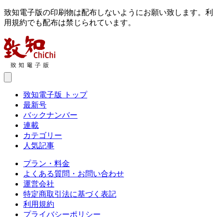
致知電子版の印刷物は配布しないようにお願い致します。利
用規約でも配布は禁じられています。
致知電子版 トップ
最新号
バックナンバー
連載
カテゴリー
人気記事
プラン・料金
よくある質問・お問い合わせ
運営会社
特定商取引法に基づく表記
利用規約
プライバシーポリシー