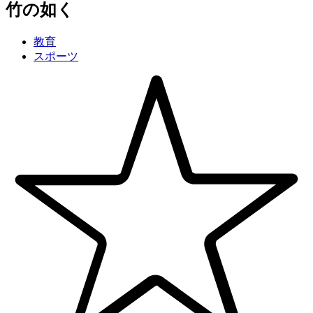
竹の
如
く
教育
スポーツ