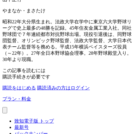
やまなか・まさたけ
昭和22年大分県生まれ。法政大学在学中に東京六大学野球リ
ーグで史上最多の48勝を記録。45年住友金属工業入社。同社
野球団で７年連続都市対抗野球出場。現役引退後は、同野球
団監督、オリンピック野球監督、法政大学監督、大学日本代
表チーム監督等を務める。平成15年横浜ベイスターズ役員
（～22年）。27年全日本野球協会理事。28年野球殿堂入り。
30年より現職。
この記事を読むには
購読手続きが必要です
購読をはじめる
購読済みの方はログイン
プラン・料金
致知電子版 トップ
最新号
バックナンバー