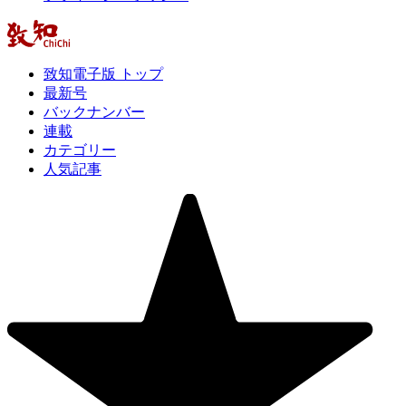
致知電子版 トップ
最新号
バックナンバー
連載
カテゴリー
人気記事