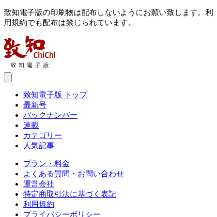
致知電子版の印刷物は配布しないようにお願い致します。利
用規約でも配布は禁じられています。
致知電子版 トップ
最新号
バックナンバー
連載
カテゴリー
人気記事
プラン・料金
よくある質問・お問い合わせ
運営会社
特定商取引法に基づく表記
利用規約
プライバシーポリシー