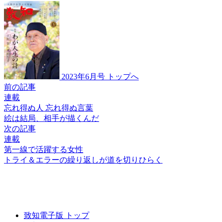
2023年6月号 トップへ
前の記事
連載
忘れ得ぬ人 忘れ得ぬ言葉
絵は結局、相手が描くんだ
次の記事
連載
第一線で活躍する女性
トライ＆エラーの
繰り返しが
道を切りひらく
致知電子版 トップ