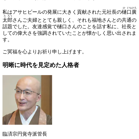
ひ
ぐち
ひろ
私はアサヒビールの発展に大きく貢献された元社長の
樋
口
廣
た
ろう
太
郎
さんご夫婦ととても親しく、それも福地さんとの共通の
話題でした。友達感覚で樋口さんのことを話す私に、社長と
しての偉大さを強調されていたことが懐かしく思い出されま
す。
ご冥福を心よりお祈り申し上げます。
明晰に時代を
見定めた人格者
臨済宗円覚寺派管長