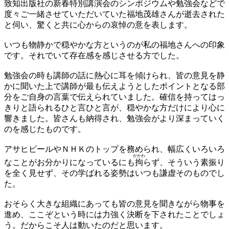
致知出版社の新春特別講演会のシンポジウムや勉強会などで
度々ご一緒させていただいていた福地茂雄さんが逝去された
と伺い、驚くと共に心からの哀悼の意を表します。
いつも物静かで穏やかな方というのが私の福地さんへの印象
です。それでいて存在感を感じさせる方でした。
勉強会の時も講師の話に熱心に耳を傾けられ、皆の意見を静
かに聞いた上で講師が最も伝えようとしたポイントとなる部
分をご自身の言葉で伝えられていました。確信を持ってはっ
きりと語られるひと言ひと言が、穏やかな方だけにより心に
響きました。皆さんも納得され、勉強会がより深まっていく
のを感じたものです。
アサヒビールやＮＨＫのトップを務められ、幅広くいろいろ
かかわ
なことがお分かりになっているにも
拘
らず、そういう素振り
を全く見せず、その学ばれる姿勢はいつも謙虚そのものでし
た。
おそらく大きな組織にあっても皆の意見を聞きながら物事を
進め、ここぞという時には力強く決断を下されたことでしょ
う。だからこそ人は動いたのだと思います。