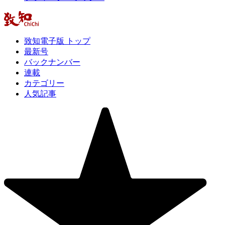
致知電子版 トップ
最新号
バックナンバー
連載
カテゴリー
人気記事