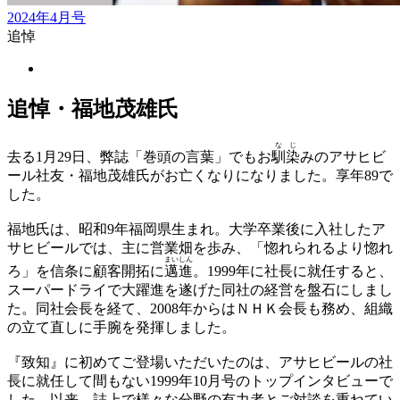
2024年4月号
追悼
追悼・福地茂雄氏
な
じ
去る1月29日、弊誌「巻頭の言葉」でもお
馴
染
みのアサヒビ
ール社友・福地茂雄氏がお亡くなりになりました。享年89で
した。
福地氏は、昭和9年福岡県生まれ。大学卒業後に入社したア
サヒビールでは、主に営業畑を歩み、「惚れられるより惚れ
まい
しん
ろ」を信条に顧客開拓に
邁
進
。1999年に社長に就任すると、
スーパードライで大躍進を遂げた同社の経営を盤石にしまし
た。同社会長を経て、2008年からはＮＨＫ会長も務め、組織
の立て直しに手腕を発揮しました。
『致知』に初めてご登場いただいたのは、アサヒビールの社
長に就任して間もない1999年10月号のトップインタビューで
した。以来、誌上で様々な分野の有力者とご対談を重ねてい