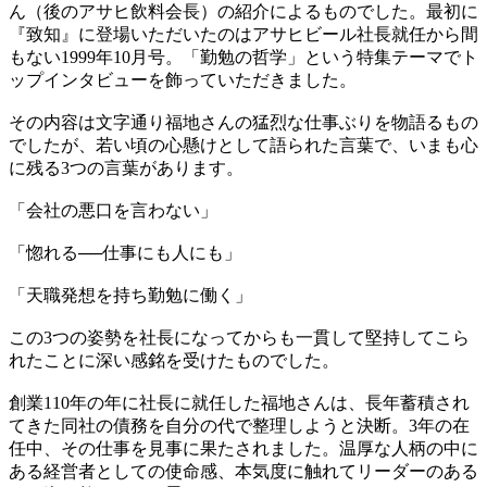
ん（後のアサヒ飲料会長）の紹介によるものでした。最初に
『致知』に登場いただいたのはアサヒビール社長就任から間
もない1999年10月号。「勤勉の哲学」という特集テーマでト
ップインタビューを飾っていただきました。
その内容は文字通り福地さんの猛烈な仕事ぶりを物語るもの
でしたが、若い頃の心懸けとして語られた言葉で、いまも心
に残る3つの言葉があります。
「会社の悪口を言わない」
「惚れる──仕事にも人にも」
「天職発想を持ち勤勉に働く」
この3つの姿勢を社長になってからも一貫して堅持してこら
れたことに深い感銘を受けたものでした。
創業110年の年に社長に就任した福地さんは、長年蓄積され
てきた同社の債務を自分の代で整理しようと決断。3年の在
任中、その仕事を見事に果たされました。温厚な人柄の中に
ある経営者としての使命感、本気度に触れてリーダーのある