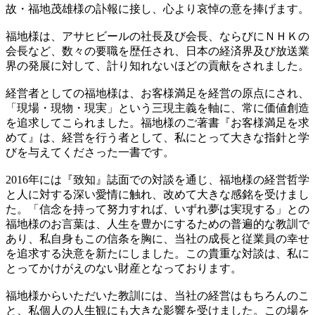
故・福地茂雄様の訃報に接し、心より哀悼の意を捧げます。
福地様は、アサヒビールの社長及び会長、ならびにＮＨＫの
会長など、数々の要職を歴任され、日本の経済界及び放送業
界の発展に対して、計り知れないほどの貢献をされました。
経営者としての福地様は、お客様満足を経営の原点にされ、
「現場・現物・現実」という三現主義を軸に、常に価値創造
を追求してこられました。福地様のご著書『お客様満足を求
めて』は、経営を行う者として、私にとって大きな指針と学
びを与えてくださった一書です。
2016年には『致知』誌面での対談を通じ、福地様の経営哲学
と人に対する深い愛情に触れ、改めて大きな感銘を受けまし
た。「信念を持って努力すれば、いずれ夢は実現する」との
福地様のお言葉は、人生を豊かにするための普遍的な教訓で
あり、私自身もこの信条を胸に、当社の成長と従業員の幸せ
を追求する決意を新たにしました。この貴重な対談は、私に
とってかけがえのない財産となっております。
福地様からいただいた教訓には、当社の経営はもちろんのこ
と、私個人の人生観にも大きな影響を受けました。この場を