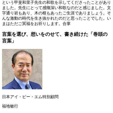
という
甲
斐
和
里
子
先生の和歌を示してくださったことがあり
ました。先生にとって感慨深い和歌なのだと感じました。文
字通り岩もあり、木の根もあったご生涯でありましょう。そ
んな激動の時代を生き抜かれたのだと思ったことでした。い
まはただご冥福をお祈りします。合掌
言葉を選び、想いを
のせて、書き続けた
「巻頭の
言葉」
日本アイ・ビー・エム特別顧問
福地敏行