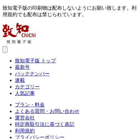
致知電子版の印刷物は配布しないようにお願い致します。利
用規約でも配布は禁じられています。
致知電子版 トップ
最新号
バックナンバー
連載
カテゴリー
人気記事
プラン・料金
よくある質問・お問い合わせ
運営会社
特定商取引法に基づく表記
利用規約
プライバシーポリシー