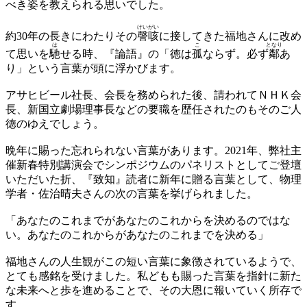
べき姿を教えられる思いでした。
けいがい
約30年の長きにわたりその
謦咳
に接してきた福地さんに改め
は
こ
となり
て思いを
馳
せる時、『論語』の「徳は
孤
ならず。必ず
鄰
あ
り」という言葉が頭に浮かびます。
アサヒビール社長、会長を務められた後、請われてＮＨＫ会
長、新国立劇場理事長などの要職を歴任されたのもそのご人
徳のゆえでしょう。
晩年に賜った忘れられない言葉があります。2021年、弊社主
催新春特別講演会でシンポジウムのパネリストとしてご登壇
いただいた折、『致知』読者に新年に贈る言葉として、物理
学者・佐治晴夫さんの次の言葉を挙げられました。
「あなたのこれまでがあなたのこれからを決めるのではな
い。あなたのこれからがあなたのこれまでを決める」
福地さんの人生観がこの短い言葉に象徴されているようで、
とても感銘を受けました。私どもも賜った言葉を指針に新た
な未来へと歩を進めることで、その大恩に報いていく所存で
す。