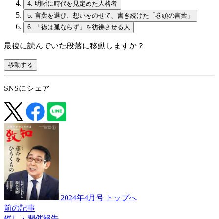
4.
明晰に時代を見定めた人格者
5.
言葉を選び、想いをのせて、書き続けた「巻頭の言葉」
6.
「徳は孤ならず」を彷彿させる人
最後に読んでいた段落に移動しますか？
移動する
SNSにシェア
2024年4月号 トップへ
前の記事
催し・開催報告