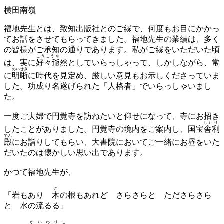
横田南嶺
福地先生とは、致知出版社とのご縁で、何度もお目にかかっ
てお話をさせてもらってきました。福地先生の業績は、多く
の皆様がご承知の通りであります。私がご縁をいただいた頃
こうこうや
は、実に
好々爺
然としていらっしゃって、しかしながら、常
めいせき
に
明晰
に時代を見定め、厳しい意見もお示しくださっていま
した。功成り名遂げられた「人格者」でいらっしゃいまし
た。
一度ご夫婦で円覚寺を訪ねたいと仰せになって、寺にお招き
しゃ
り
したことがありました。円覚寺の境内をご案内し、国宝
舎
利
でん
殿
にお詣りしてもらい、大書院においてご一緒にお昼をいた
だいたのは懐かしい思い出であります。
かつて福地先生が、
こ
「岩もあり
木
の根もあれど さらさらと たださらさら
と 水の流るる」
か
い
わ
り
こ