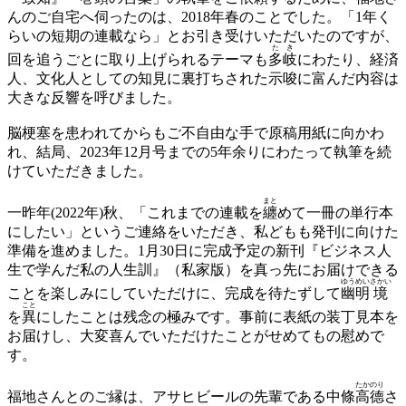
んのご自宅へ伺ったのは、2018年春のことでした。「1年く
らいの短期の連載なら」とお引き受けいただいたのですが、
たき
回を追うごとに取り上げられるテーマも
多岐
にわたり、経済
人、文化人としての知見に裏打ちされた示唆に富んだ内容は
大きな反響を呼びました。
脳梗塞を患われてからもご不自由な手で原稿用紙に向かわ
れ、結局、2023年12月号までの5年余りにわたって執筆を続
けていただきました。
まと
一昨年(2022年)秋、「これまでの連載を
纏
めて一冊の単行本
にしたい」というご連絡をいただき、私どもも発刊に向けた
準備を進めました。1月30日に完成予定の新刊『ビジネス人
生で学んだ私の人生訓』（私家版）を真っ先にお届けできる
ゆう
めい
さかい
ことを楽しみにしていただけに、完成を待たずして
幽
明
境
こと
を
異
にしたことは残念の極みです。事前に表紙の装丁見本を
お届けし、大変喜んでいただけたことがせめてもの慰めで
す。
たか
のり
福地さんとのご縁は、アサヒビールの先輩である中條
高
德
さ