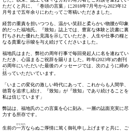
ただくと共に、「巻頭の言葉」に2018年7月号から2023年12
月号まで五年余りにわたってご寄稿いただきました。
経営の重責を担いつつも、温かい笑顔と柔らかい物腰が印象
的だった福地氏。『致知』誌上では、豊富な体験と読書に裏
打ちされた優れた見識を示していただき、人生や仕事の糧と
なる貴重な示唆を与え続けてくださいました。
福地氏はまた、弊社の周年行事で毎回発起人に名を連ねてい
ただき、心温まるご祝辞を賜りました。昨年(2023年)の創刊
45周年にいただいた最後のメッセージでは、次のように締め
くく
括
っていただいています。
「いまこの変化の激しい時代にあって、これからも人間学、
徳育を追求し続け、『致知』が『致知』であり続けることを
私は信じています」
弊誌は、福地氏のこの言葉を心に刻み、一層の誌面充実に尽
力する所存です。
ひと
かた
生前の
一
方
ならぬご厚情に篤く御礼申し上げますと共に、ご