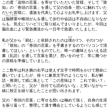
この度「追悼の言葉」を寄せていただいた皆様、そして『致
知』の「巻頭の言葉」を通して父の信条・想いに触れていた
だいた皆様に、遺族を代表して心よりお礼申し上げます。父
のう
こう
そく
は
脳
梗
塞
や喉頭がんを通して歩行や会話は不自由になりなが
らも、気丈にリハビリに取り組んでまいりましたが、今回は
脳出血により緊急搬送から一日半で急逝いたしました。
わず
私が父から「頼む」と依頼されたのは
僅
か3つ。その1つが
「『致知』の『巻頭の言葉』を手書きするのでパソコンで清
書してほしい」というものでした。唯一の趣味ともいえる読
書（乱読）を通して言葉を選び、想いをのせて、常に幾つか
の原稿を準備していました。
ここ数年は利き腕の右手は使えず左手で時間をかけて懸命に
書いていましたが、徐々に象形文字のようになり、私が解
読・推測して紙に落として「この意味は？ これで良い？」
と聞いたこと、父が「自分でも読めないな」と笑いながら一
緒に校正を繰り返したことが思い出されます。
父の「巻頭の言葉」に寄せる想いは極めて強く、自身の生涯
を振り返って、整理して遺す機会としているようにも感じて