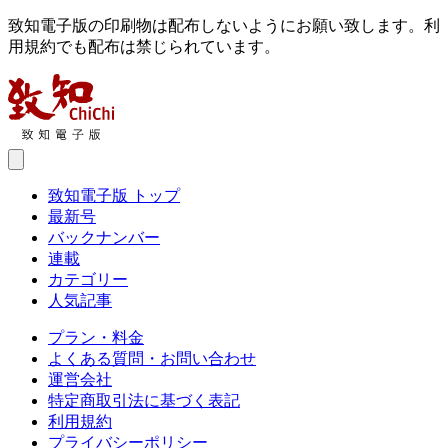
致知電子版の印刷物は配布しないようにお願い致します。利
用規約でも配布は禁じられています。
致知電子版 トップ
最新号
バックナンバー
連載
カテゴリー
人気記事
プラン・料金
よくある質問・お問い合わせ
運営会社
特定商取引法に基づく表記
利用規約
プライバシーポリシー