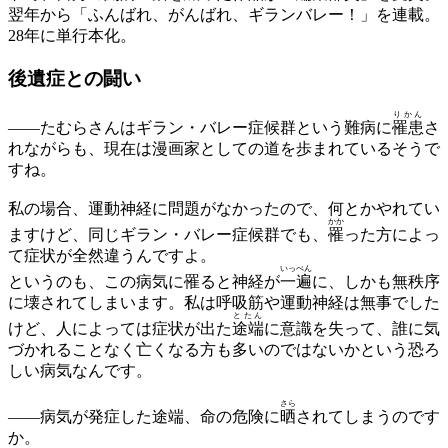
翌年から「ふんばれ、がんばれ、ギランバレー！」を連載。
28年に単行本化。
後遺症との闘い
りかん
——
たむらさんはギラン・バレー症候群という難病に
罹患
さ
れながらも、現在は漫画家としての道を歩まれているそうで
すね。
私の場合、運動神経に問題がなかったので、何とかやれてい
かか
ますけど、同じギラン・バレー症候群でも、
罹
った方によっ
て症状が全然違うんですよ。
いっぺん
というのも、この病気に罹ると神経が
一遍
に、しかも無秩序
に壊されてしまいます。私は呼吸筋や運動神経は無事でした
とたん
けど、人によっては症状が出た
途端
に意識を失って、誰に気
づかれることなく亡くなる方も多いのではないかという恐ろ
しい病気なんです。
さら
——
病気が発症した途端、命の危険に
晒
されてしまうのです
か。