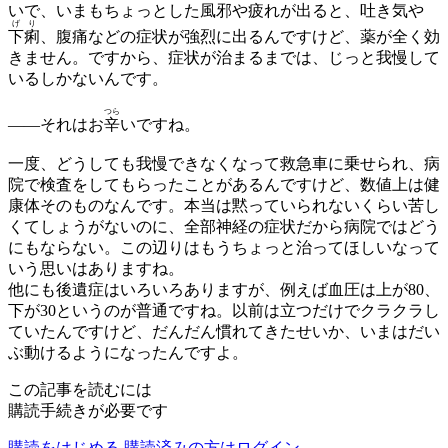
いで、いまもちょっとした風邪や疲れが出ると、吐き気や
げり
下痢
、腹痛などの症状が強烈に出るんですけど、薬が全く効
きません。ですから、症状が治まるまでは、じっと我慢して
いるしかないんです。
つら
——
それはお
辛
いですね。
一度、どうしても我慢できなくなって救急車に乗せられ、病
院で検査をしてもらったことがあるんですけど、数値上は健
康体そのものなんです。本当は黙っていられないくらい苦し
くてしょうがないのに、全部神経の症状だから病院ではどう
にもならない。この辺りはもうちょっと治ってほしいなって
いう思いはありますね。
他にも後遺症はいろいろありますが、例えば血圧は上が80、
下が30というのが普通ですね。以前は立つだけでクラクラし
ていたんですけど、だんだん慣れてきたせいか、いまはだい
ぶ動けるようになったんですよ。
この記事を読むには
購読手続きが必要です
購読をはじめる
購読済みの方はログイン