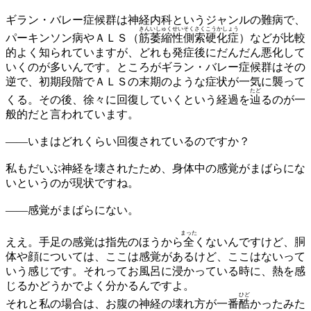
ギラン・バレー症候群は神経内科というジャンルの難病で、
きんいしゅくせいそくさく
こうかしょう
パーキンソン病やＡＬＳ（
筋萎縮性側索
硬化症
）などが比較
的よく知られていますが、どれも発症後にだんだん悪化して
いくのが多いんです。ところがギラン・バレー症候群はその
逆で、初期段階でＡＬＳの末期のような症状が一気に襲って
たど
くる。その後、徐々に回復していくという経過を
辿
るのが一
般的だと言われています。
——
いまはどれくらい回復されているのですか？
私もだいぶ神経を壊されたため、身体中の感覚がまばらにな
いというのが現状ですね。
——
感覚がまばらにない。
まった
ええ。手足の感覚は指先のほうから
全
くないんですけど、胴
体や顔については、ここは感覚があるけど、ここはないって
いう感じです。それってお風呂に浸かっている時に、熱を感
じるかどうかでよく分かるんですよ。
ひど
それと私の場合は、お腹の神経の壊れ方が一番
酷
かったみた