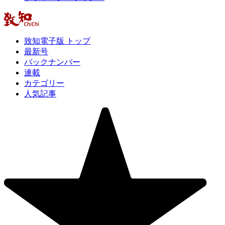
致知電子版 トップ
最新号
バックナンバー
連載
カテゴリー
人気記事