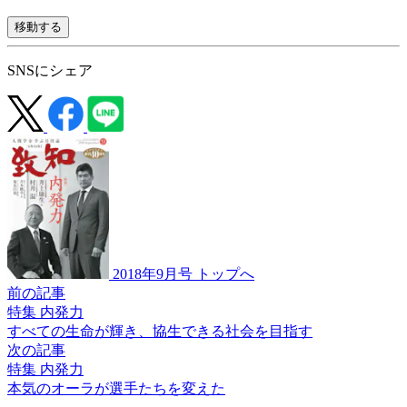
移動する
SNSにシェア
2018年9月号 トップへ
前の記事
特集 内発力
すべての生命が輝き、
協生できる社会を目指す
次の記事
特集 内発力
本気のオーラが
選手たちを変えた