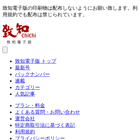
致知電子版の印刷物は配布しないようにお願い致します。利
用規約でも配布は禁じられています。
致知電子版 トップ
最新号
バックナンバー
連載
カテゴリー
人気記事
プラン・料金
よくある質問・お問い合わせ
運営会社
特定商取引法に基づく表記
利用規約
プライバシーポリシー