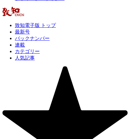
致知電子版 トップ
最新号
バックナンバー
連載
カテゴリー
人気記事