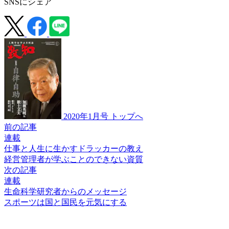
SNSにシェア
2020年1月号 トップへ
前の記事
連載
仕事と人生に生かすドラッカーの教え
経営管理者が
学ぶことのできない資質
次の記事
連載
生命科学研究者からのメッセージ
スポーツは
国と国民を元気にする