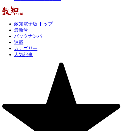
致知電子版 トップ
最新号
バックナンバー
連載
カテゴリー
人気記事