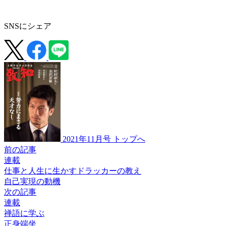
SNSにシェア
2021年11月号 トップへ
前の記事
連載
仕事と人生に生かすドラッカーの教え
自己実現の動機
次の記事
連載
禅語に学ぶ
正身端坐