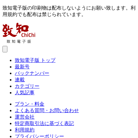
致知電子版の印刷物は配布しないようにお願い致します。利
用規約でも配布は禁じられています。
致知電子版 トップ
最新号
バックナンバー
連載
カテゴリー
人気記事
プラン・料金
よくある質問・お問い合わせ
運営会社
特定商取引法に基づく表記
利用規約
プライバシーポリシー