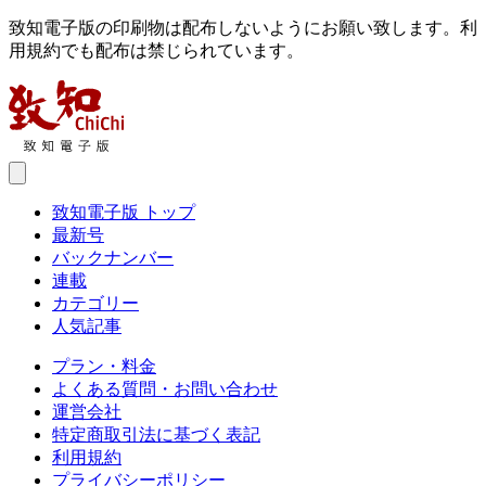
致知電子版の印刷物は配布しないようにお願い致します。利
用規約でも配布は禁じられています。
致知電子版 トップ
最新号
バックナンバー
連載
カテゴリー
人気記事
プラン・料金
よくある質問・お問い合わせ
運営会社
特定商取引法に基づく表記
利用規約
プライバシーポリシー