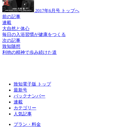
2017年6月号 トップへ
前の記事
連載
大自然と体心
毎日の入浴習慣が
健康をつくる
次の記事
致知随想
利他の精神で
歩み続けた道
致知電子版 トップ
最新号
バックナンバー
連載
カテゴリー
人気記事
プラン・料金