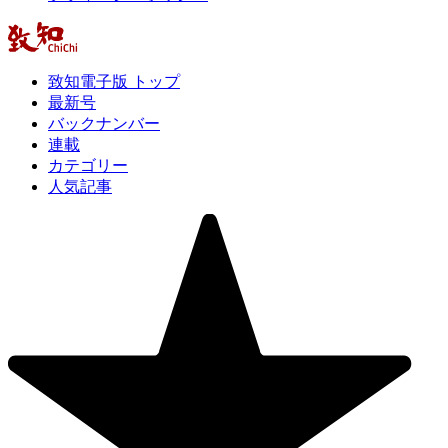
致知電子版 トップ
最新号
バックナンバー
連載
カテゴリー
人気記事