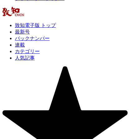
致知電子版 トップ
最新号
バックナンバー
連載
カテゴリー
人気記事