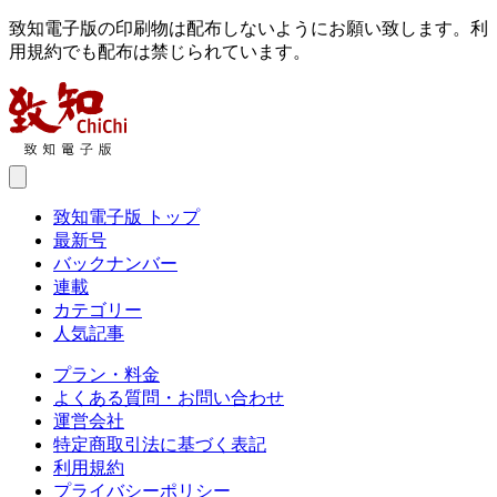
致知電子版の印刷物は配布しないようにお願い致します。利
用規約でも配布は禁じられています。
致知電子版 トップ
最新号
バックナンバー
連載
カテゴリー
人気記事
プラン・料金
よくある質問・お問い合わせ
運営会社
特定商取引法に基づく表記
利用規約
プライバシーポリシー