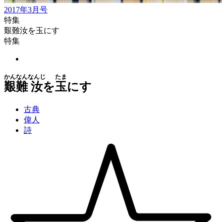
2017年3月号
特集
艱難汝を玉にす
特集
かんなん
なんじ
たま
艱難
汝
を
玉
にす
古典
偉人
詩