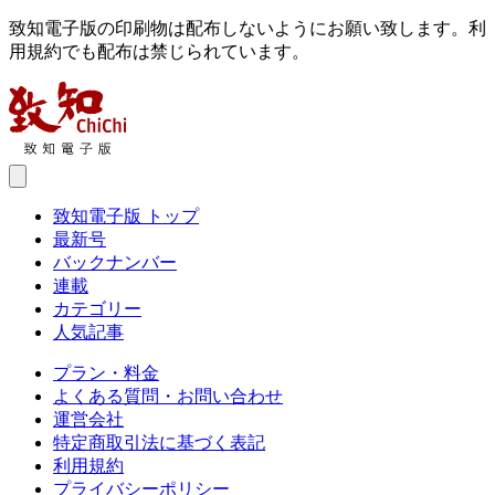
致知電子版の印刷物は配布しないようにお願い致します。利
用規約でも配布は禁じられています。
致知電子版 トップ
最新号
バックナンバー
連載
カテゴリー
人気記事
プラン・料金
よくある質問・お問い合わせ
運営会社
特定商取引法に基づく表記
利用規約
プライバシーポリシー