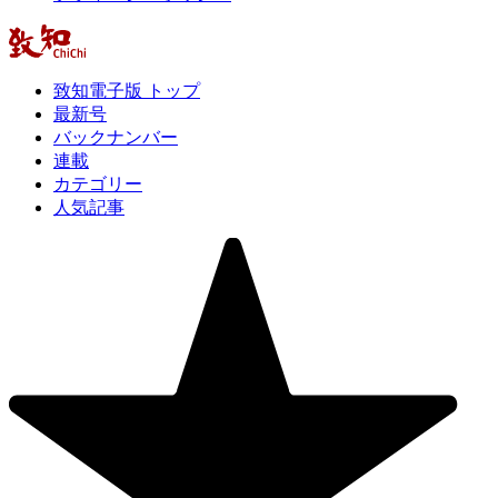
致知電子版 トップ
最新号
バックナンバー
連載
カテゴリー
人気記事