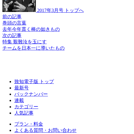
2017年3月号 トップへ
前の記事
巻頭の言葉
去年今年貫く
棒の如きもの
次の記事
特集 艱難汝を玉にす
チームを日本一に
導いたもの
致知電子版 トップ
最新号
バックナンバー
連載
カテゴリー
人気記事
プラン・料金
よくある質問・お問い合わせ