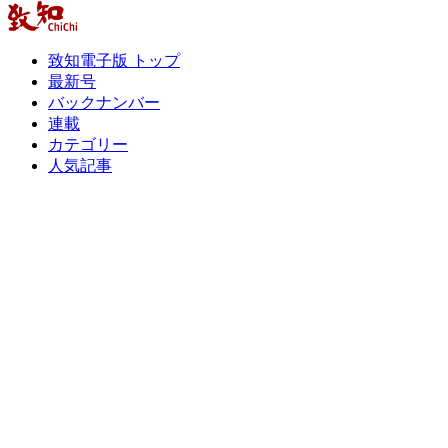
致知電子版 トップ
最新号
バックナンバー
連載
カテゴリー
人気記事