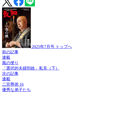
2025年7月号 トップへ
前の記事
連載
風の便り
「選択的夫婦別姓」
私見（下）
次の記事
連載
二宮尊徳 16
優秀な弟子たち