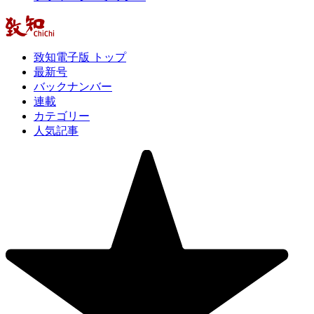
致知電子版 トップ
最新号
バックナンバー
連載
カテゴリー
人気記事