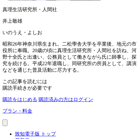
真理生活研究所・人間社
井上敬雄
いのうえ・よしお
昭和26年神奈川県生まれ。二松學舎大学を卒業後、地元の市
役所に奉職。20歳の頃に真理生活研究所・人間社を訪ね、河
野十全氏と出逢い、公務員として働きながら氏に師事し、探
究を続ける。平成22年退職し、同研究所の所員として、講演
などを通じた普及活動に尽力する。
この記事を読むには
購読手続きが必要です
購読をはじめる
購読済みの方はログイン
プラン・料金
致知電子版 トップ