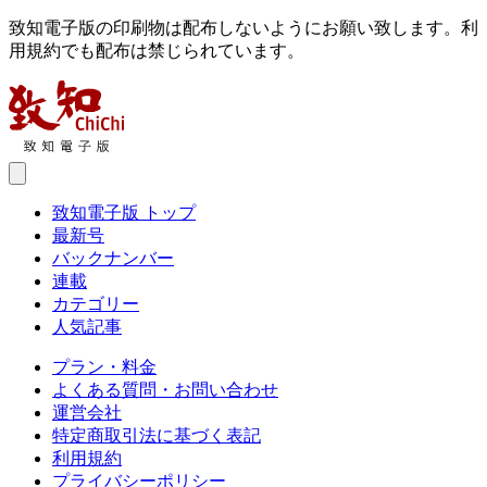
致知電子版の印刷物は配布しないようにお願い致します。利
用規約でも配布は禁じられています。
致知電子版 トップ
最新号
バックナンバー
連載
カテゴリー
人気記事
プラン・料金
よくある質問・お問い合わせ
運営会社
特定商取引法に基づく表記
利用規約
プライバシーポリシー