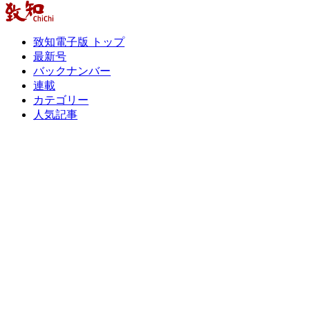
致知電子版 トップ
最新号
バックナンバー
連載
カテゴリー
人気記事