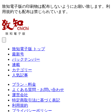
致知電子版の印刷物は配布しないようにお願い致します。利
用規約でも配布は禁じられています。
致知電子版 トップ
最新号
バックナンバー
連載
カテゴリー
人気記事
プラン・料金
よくある質問・お問い合わせ
運営会社
特定商取引法に基づく表記
利用規約
プライバシーポリシー