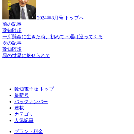
2024年8月号 トップへ
前の記事
致知随想
一所懸命に生きた時、
初めて幸運は巡ってくる
次の記事
致知随想
易の世界に魅せられて
致知電子版 トップ
最新号
バックナンバー
連載
カテゴリー
人気記事
プラン・料金