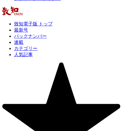
致知電子版 トップ
最新号
バックナンバー
連載
カテゴリー
人気記事