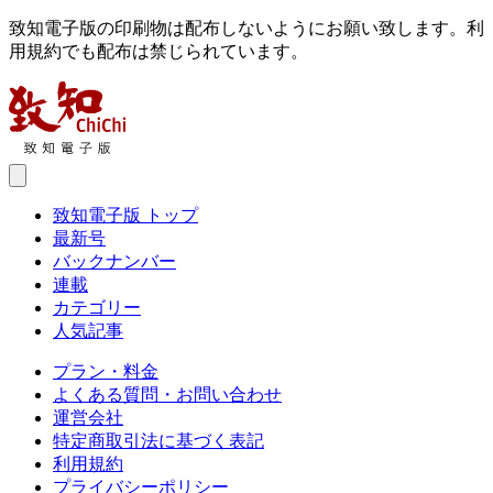
致知電子版の印刷物は配布しないようにお願い致します。利
用規約でも配布は禁じられています。
致知電子版 トップ
最新号
バックナンバー
連載
カテゴリー
人気記事
プラン・料金
よくある質問・お問い合わせ
運営会社
特定商取引法に基づく表記
利用規約
プライバシーポリシー