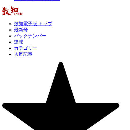
致知電子版 トップ
最新号
バックナンバー
連載
カテゴリー
人気記事