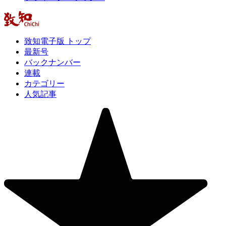
致知電子版 トップ
最新号
バックナンバー
連載
カテゴリー
人気記事