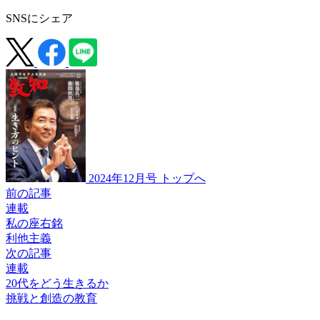
SNSにシェア
2024年12月号 トップへ
前の記事
連載
私の座右銘
利他主義
次の記事
連載
20代をどう生きるか
挑戦と創造の教育