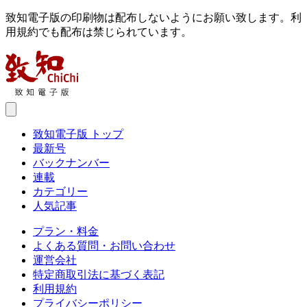
致知電子版の印刷物は配布しないようにお願い致します。利
用規約でも配布は禁じられています。
致知電子版 トップ
最新号
バックナンバー
連載
カテゴリー
人気記事
プラン・料金
よくある質問・お問い合わせ
運営会社
特定商取引法に基づく表記
利用規約
プライバシーポリシー