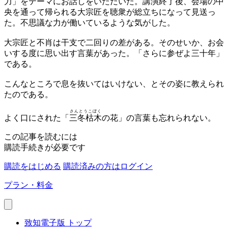
力」をテーマにお話しをいただいた。講演終了後、会場の中
央を通って帰られる大宗匠を聴衆が総立ちになって見送っ
た。不思議な力が働いているような気がした。
大宗匠と不肖は干支で二回りの差がある。そのせいか、お会
いする度に思い出す言葉があった。「さらに参ぜよ三十年」
である。
こんなところで息を抜いてはいけない、とその姿に教えられ
たのである。
さんとうこぼく
よく口にされた「
三冬枯木
の花」の言葉も忘れられない。
この記事を読むには
購読手続きが必要です
購読をはじめる
購読済みの方はログイン
プラン・料金
致知電子版 トップ