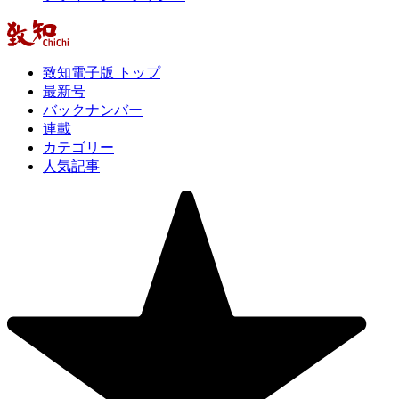
致知電子版 トップ
最新号
バックナンバー
連載
カテゴリー
人気記事