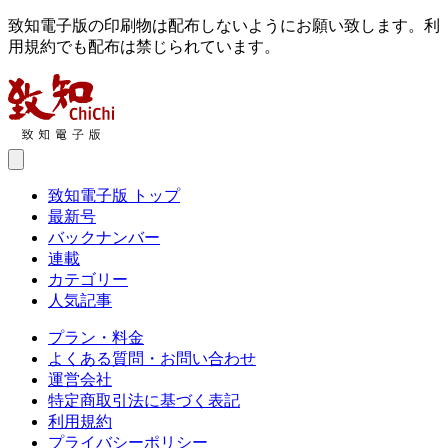
致知電子版の印刷物は配布しないようにお願い致します。利
用規約でも配布は禁じられています。
致知電子版 トップ
最新号
バックナンバー
連載
カテゴリー
人気記事
プラン・料金
よくある質問・お問い合わせ
運営会社
特定商取引法に基づく表記
利用規約
プライバシーポリシー