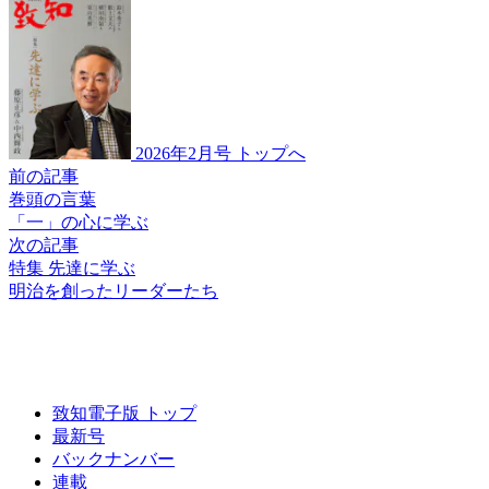
2026年2月号 トップへ
前の記事
巻頭の言葉
「一」の心に学ぶ
次の記事
特集 先達に学ぶ
明治を創ったリーダーたち
致知電子版 トップ
最新号
バックナンバー
連載