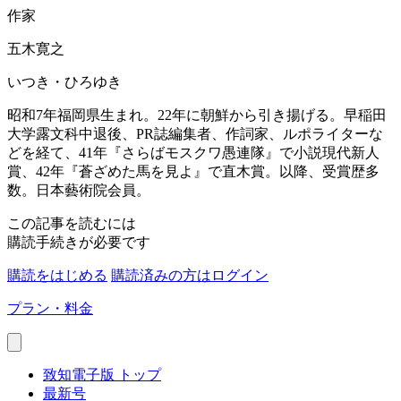
作家
五木寛之
いつき・ひろゆき
昭和7年福岡県生まれ。22年に朝鮮から引き揚げる。早稲田
大学露文科中退後、PR誌編集者、作詞家、ルポライターな
どを経て、41年『さらばモスクワ愚連隊』で小説現代新人
賞、42年『蒼ざめた馬を見よ』で直木賞。以降、受賞歴多
数。日本藝術院会員。
この記事を読むには
購読手続きが必要です
購読をはじめる
購読済みの方はログイン
プラン・料金
致知電子版 トップ
最新号