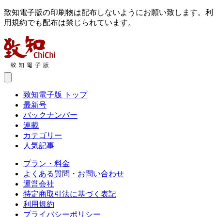
致知電子版の印刷物は配布しないようにお願い致します。利
用規約でも配布は禁じられています。
致知電子版 トップ
最新号
バックナンバー
連載
カテゴリー
人気記事
プラン・料金
よくある質問・お問い合わせ
運営会社
特定商取引法に基づく表記
利用規約
プライバシーポリシー