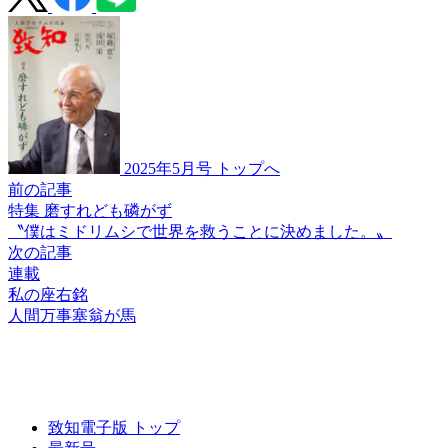
2025年5月号 トップへ
前の記事
特集 磨すれども磷がず
〝僕はミドリムシで
世界を救うことに
決めました。〟
次の記事
連載
私の座右銘
人間万事塞翁が馬
致知電子版 トップ