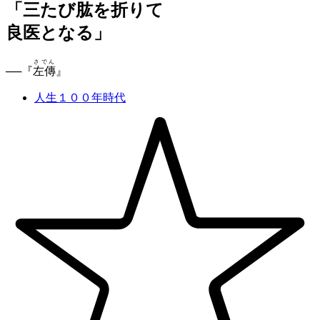
「三たび
肱
を折りて
良医となる」
さでん
──『
左傳
』
人生１００年時代