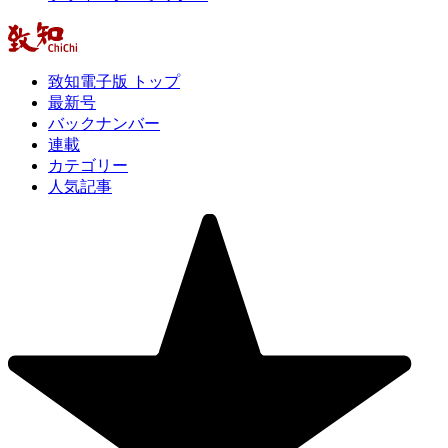
致知電子版 トップ
最新号
バックナンバー
連載
カテゴリー
人気記事