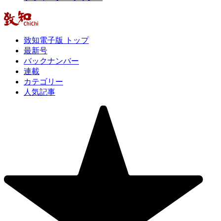
致知電子版 トップ
最新号
バックナンバー
連載
カテゴリー
人気記事