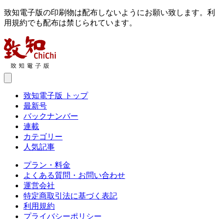
致知電子版の印刷物は配布しないようにお願い致します。利
用規約でも配布は禁じられています。
致知電子版 トップ
最新号
バックナンバー
連載
カテゴリー
人気記事
プラン・料金
よくある質問・お問い合わせ
運営会社
特定商取引法に基づく表記
利用規約
プライバシーポリシー