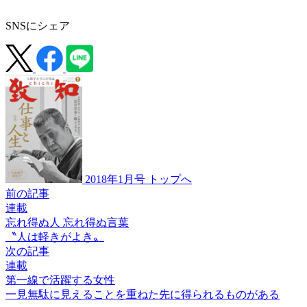
SNSにシェア
2018年1月号 トップへ
前の記事
連載
忘れ得ぬ人 忘れ得ぬ言葉
〝人は軽きがよき〟
次の記事
連載
第一線で活躍する女性
一見無駄に見えることを
重ねた先に
得られるものがある