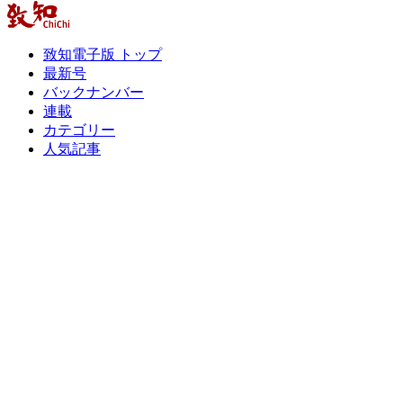
致知電子版 トップ
最新号
バックナンバー
連載
カテゴリー
人気記事