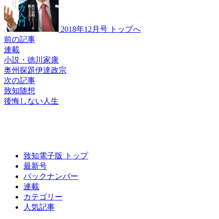
2018年12月号 トップへ
前の記事
連載
小説・徳川家康
奥州探題伊達政宗
次の記事
致知随想
後悔しない人生
致知電子版 トップ
最新号
バックナンバー
連載
カテゴリー
人気記事