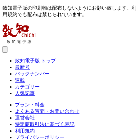
致知電子版の印刷物は配布しないようにお願い致します。利
用規約でも配布は禁じられています。
致知電子版 トップ
最新号
バックナンバー
連載
カテゴリー
人気記事
プラン・料金
よくある質問・お問い合わせ
運営会社
特定商取引法に基づく表記
利用規約
プライバシーポリシー