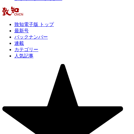
致知電子版 トップ
最新号
バックナンバー
連載
カテゴリー
人気記事